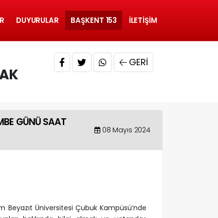
R
DUYURULAR
BAŞKENT 153
İLETIŞIM
GERI
CAK
EMBE GÜNÜ SAAT
08 Mayıs 2024
ım Beyazıt Üniversitesi Çubuk Kampüsü’nde