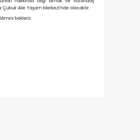
runları hakkında bilgi almak ve vatandaş
a Çubuk Aile Yaşam Merkezi’nde olacaktır.
ımını bekleriz.