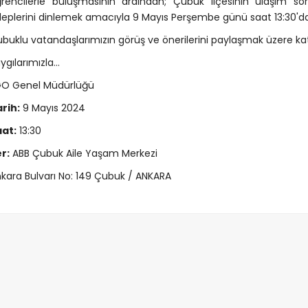
rencilerle buluşmasının ardından; Çubuk ilçesinin ulaşım so
leplerini dinlemek amacıyla 9 Mayıs Perşembe günü saat 13:30'd
buklu vatandaşlarımızın görüş ve önerilerini paylaşmak üzere katıl
ygılarımızla…
GO Genel Müdürlüğü
rih:
9 Mayıs 2024
at:
13:30
r:
ABB Çubuk Aile Yaşam Merkezi
kara Bulvarı No: 149 Çubuk / ANKARA