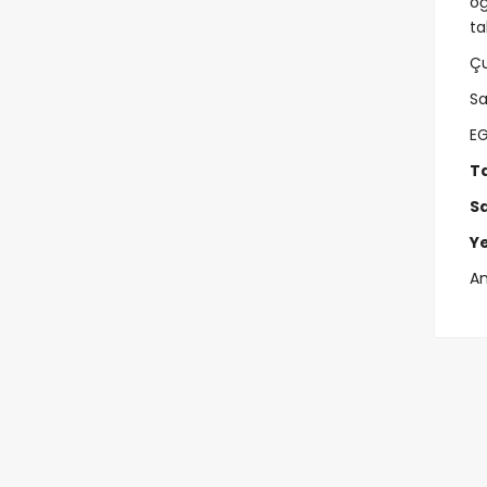
öğ
ta
Çu
Sa
E
Ta
Sa
Ye
An