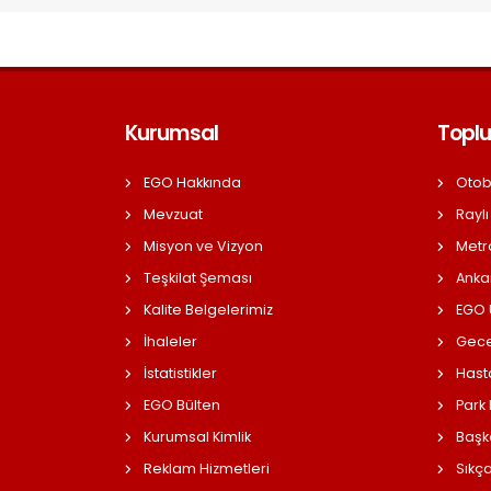
Kurumsal
Toplu
EGO Hakkında
Otob
Mevzuat
Raylı
Misyon ve Vizyon
Metr
Teşkilat Şeması
Anka
Kalite Belgelerimiz
EGO Ü
İhaleler
Gece
İstatistikler
Hast
EGO Bülten
Park
Kurumsal Kimlik
Başk
Reklam Hizmetleri
Sıkç