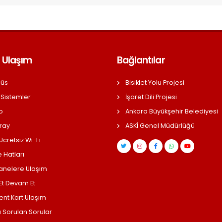
 Ulaşım
Bağlantılar
üs
Bisiklet Yolu Projesi
 Sistemler
İşaret Dili Projesi
o
Ankara Büyükşehir Belediyesi
ray
ASKİ Genel Müdürlüğü
cretsiz Wi-Fi
 Hatları
anelere Ulaşım
 Et Devam Et
ent Kart Ulaşım
a Sorulan Sorular