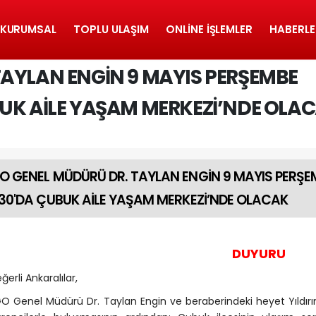
KURUMSAL
TOPLU ULAŞIM
ONLINE İŞLEMLER
HABERLE
TAYLAN ENGİN 9 MAYIS PERŞEMBE
BUK AİLE YAŞAM MERKEZİ’NDE OLA
O GENEL MÜDÜRÜ DR. TAYLAN ENGİN 9 MAYIS PERŞ
.30'DA ÇUBUK AİLE YAŞAM MERKEZİ’NDE OLACAK
DUYURU
ğerli Ankaralılar,
O Genel Müdürü Dr. Taylan Engin ve beraberindeki heyet Yıldır