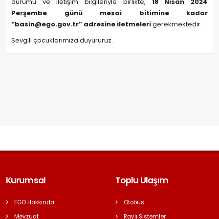
durumu ve iletişim bilgileriyle birlikte,
18 Nisan 2024
Perşembe günü mesai bitimine kadar
“basin@ego.gov.tr”
adresine iletmeleri
gerekmektedir.
Sevgili çocuklarımıza duyururuz.
Kurumsal
Toplu Ulaşım
EGO Hakkında
Otobüs
Mevzuat
Raylı Sistemler