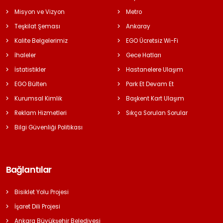
Misyon ve Vizyon
Metro
Teşkilat Şeması
Ankaray
Kalite Belgelerimiz
EGO Ücretsiz Wi-Fi
İhaleler
Gece Hatları
İstatistikler
Hastanelere Ulaşım
EGO Bülten
Park Et Devam Et
Kurumsal Kimlik
Başkent Kart Ulaşım
Reklam Hizmetleri
Sıkça Sorulan Sorular
Bilgi Güvenliği Politikası
Bağlantılar
Bisiklet Yolu Projesi
İşaret Dili Projesi
Ankara Büyükşehir Belediyesi