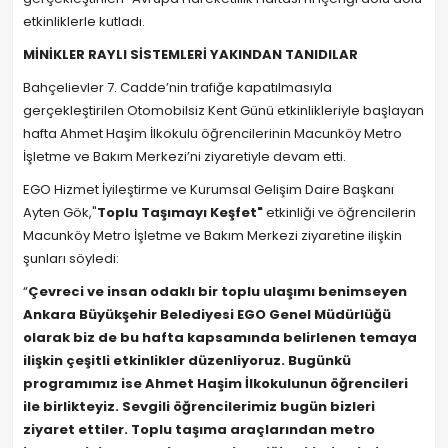
etkinliklerle kutladı.
MİNİKLER RAYLI SİSTEMLERİ YAKINDAN TANIDILAR
Bahçelievler 7. Cadde’nin trafiğe kapatılmasıyla
gerçekleştirilen Otomobilsiz Kent Günü etkinlikleriyle başlayan
hafta Ahmet Haşim İlkokulu öğrencilerinin Macunköy Metro
İşletme ve Bakım Merkezi’ni ziyaretiyle devam etti.
EGO Hizmet İyileştirme ve Kurumsal Gelişim Daire Başkanı
Ayten Gök,"
Toplu Taşımayı Keşfet"
etkinliği ve öğrencilerin
Macunköy Metro İşletme ve Bakım Merkezi ziyaretine ilişkin
şunları söyledi:
“
Çevreci ve insan odaklı bir toplu ulaşımı benimseyen
Ankara Büyükşehir Belediyesi EGO Genel Müdürlüğü
olarak biz de bu hafta kapsamında belirlenen temaya
ilişkin çeşitli etkinlikler düzenliyoruz. Bugünkü
programımız ise Ahmet Haşim İlkokulunun öğrencileri
ile birlikteyiz. Sevgili öğrencilerimiz bugün bizleri
ziyaret ettiler. Toplu taşıma araçlarından metro