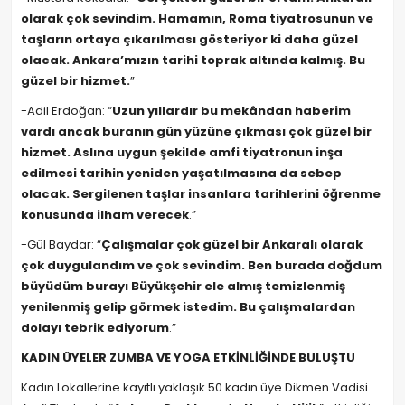
olarak çok sevindim. Hamamın, Roma tiyatrosunun ve
taşların ortaya çıkarılması gösteriyor ki daha güzel
olacak. Ankara’mızın tarihi toprak altında kalmış. Bu
güzel bir hizmet.
”
-Adil Erdoğan: “
Uzun yıllardır bu mekândan haberim
vardı ancak buranın gün yüzüne çıkması çok güzel bir
hizmet. Aslına uygun şekilde amfi tiyatronun inşa
edilmesi tarihin yeniden yaşatılmasına da sebep
olacak. Sergilenen taşlar insanlara tarihlerini öğrenme
konusunda ilham verecek
.”
-Gül Baydar: “
Çalışmalar çok güzel bir Ankaralı olarak
çok duygulandım ve çok sevindim. Ben burada doğdum
büyüdüm burayı Büyükşehir ele almış temizlenmiş
yenilenmiş gelip görmek istedim. Bu çalışmalardan
dolayı tebrik ediyorum
.”
KADIN ÜYELER ZUMBA VE YOGA ETKİNLİĞİNDE BULUŞTU
Kadın Lokallerine kayıtlı yaklaşık 50 kadın üye Dikmen Vadisi