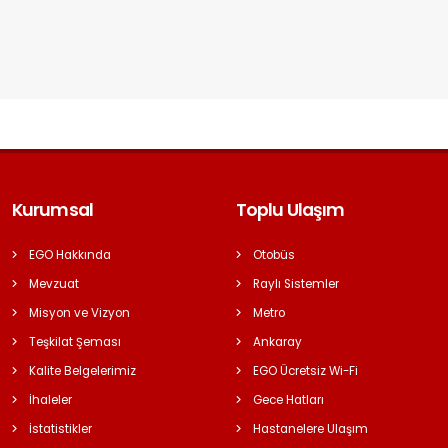
Kurumsal
Toplu Ulaşım
EGO Hakkında
Otobüs
Mevzuat
Raylı Sistemler
Misyon ve Vizyon
Metro
Teşkilat Şeması
Ankaray
Kalite Belgelerimiz
EGO Ücretsiz Wi-Fi
İhaleler
Gece Hatları
İstatistikler
Hastanelere Ulaşım