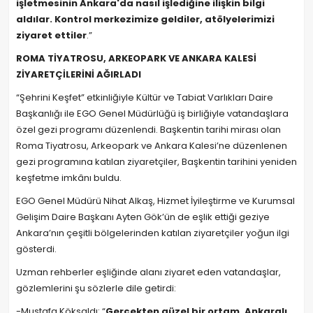
işletmesinin Ankara'da nasıl işlediğine ilişkin bilgi
aldılar. Kontrol merkezimize geldiler, atölyelerimizi
ziyaret ettiler
.”
ROMA TİYATROSU, ARKEOPARK VE ANKARA KALESİ
ZİYARETÇİLERİNİ AĞIRLADI
“Şehrini Keşfet” etkinliğiyle Kültür ve Tabiat Varlıkları Daire
Başkanlığı ile EGO Genel Müdürlüğü iş birliğiyle vatandaşlara
özel gezi programı düzenlendi. Başkentin tarihi mirası olan
Roma Tiyatrosu, Arkeopark ve Ankara Kalesi’ne düzenlenen
gezi programına katılan ziyaretçiler, Başkentin tarihini yeniden
keşfetme imkânı buldu.
EGO Genel Müdürü Nihat Alkaş, Hizmet İyileştirme ve Kurumsal
Gelişim Daire Başkanı Ayten Gök’ün de eşlik ettiği geziye
Ankara’nın çeşitli bölgelerinden katılan ziyaretçiler yoğun ilgi
gösterdi.
Uzman rehberler eşliğinde alanı ziyaret eden vatandaşlar,
gözlemlerini şu sözlerle dile getirdi:
-Mustafa Köksaldı: “
Gerçekten güzel bir ortam. Ankaralı