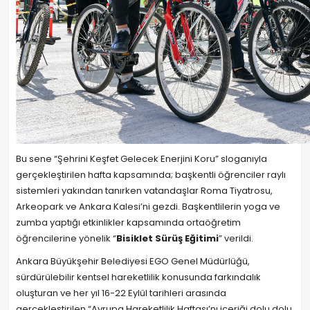
Bu sene “Şehrini Keşfet Gelecek Enerjini Koru” sloganıyla
gerçekleştirilen hafta kapsamında; başkentli öğrenciler raylı
sistemleri yakından tanırken vatandaşlar Roma Tiyatrosu,
Arkeopark ve Ankara Kalesi’ni gezdi. Başkentlilerin yoga ve
zumba yaptığı etkinlikler kapsamında ortaöğretim
öğrencilerine yönelik “
Bisiklet Sürüş Eğitimi
” verildi.
Ankara Büyükşehir Belediyesi EGO Genel Müdürlüğü,
sürdürülebilir kentsel hareketlilik konusunda farkındalık
oluşturan ve her yıl 16-22 Eylül tarihleri arasında
gerçekleştirilen “Avrupa Hareketlilik Haftası’nı içeriği dolu dolu