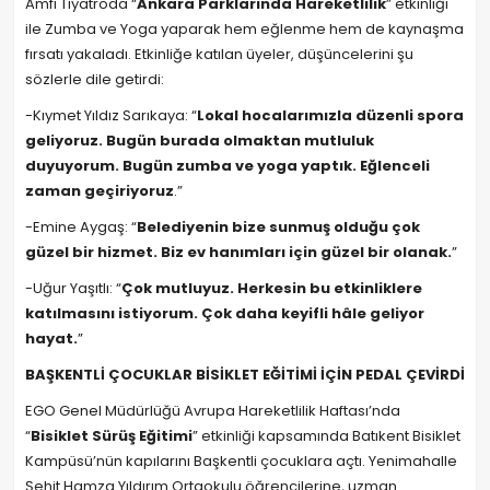
Amfi Tiyatroda “
Ankara Parklarında Hareketlilik
” etkinliği
ile Zumba ve Yoga yaparak hem eğlenme hem de kaynaşma
fırsatı yakaladı. Etkinliğe katılan üyeler, düşüncelerini şu
sözlerle dile getirdi:
-Kıymet Yıldız Sarıkaya: “
Lokal hocalarımızla düzenli spora
geliyoruz. Bugün burada olmaktan mutluluk
duyuyorum. Bugün zumba ve yoga yaptık. Eğlenceli
zaman geçiriyoruz
.”
-Emine Aygaş: “
Belediyenin bize sunmuş olduğu çok
güzel bir hizmet. Biz ev hanımları için güzel bir olanak.
”
-Uğur Yaşıtlı: “
Çok mutluyuz. Herkesin bu etkinliklere
katılmasını istiyorum. Çok daha keyifli hâle geliyor
hayat.
”
BAŞKENTLİ ÇOCUKLAR BİSİKLET EĞİTİMİ İÇİN PEDAL ÇEVİRDİ
EGO Genel Müdürlüğü Avrupa Hareketlilik Haftası’nda
“
Bisiklet Sürüş Eğitimi
” etkinliği kapsamında Batıkent Bisiklet
Kampüsü’nün kapılarını Başkentli çocuklara açtı. Yenimahalle
Şehit Hamza Yıldırım Ortaokulu öğrencilerine, uzman