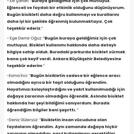
- Elif Şahan: “
Buraya geldiğimiz için çok mutluyuz.
Eğlenceli ve faydalı bir etkinlik olduğunu düşünüyorum.
Bugün bisikleti daha doğru kullanmayı ve kurallarını
daha iyi bir şekilde öğrenmiş bulunmaktayız. Çok
teşekkür ederiz
.”
- Ege Demir Oğuz: “
Bugün buraya geldiğimiz için çok
mutluyuz. Bisiklet kullanımı hakkında daha detaylı
bilgiye sahip olduk. Buradaki parkurda bisiklet sürmek
bana çok keyif verdi. Ankara Büyükşehir Belediyesine
teşekkür ederim
.”
-Esma İnci: “
Bugün bisikletin sadece bir eğlence aracı
olmadığını ayrıca bir taşıt olduğunu öğrendim.
Hayatımızı kolaylaştırdığını ve yakıt kullanılmadığı için
doğaya zararının olmadığını öğrendik. Aslında bisiklet
hakkında her şeyi bildiğimi sanıyordum. Burada
öğrendiğim bilgiler beni şaşırttı.
“
-Deniz Güleryüz: “
Bisikletin insan vücuduna olan
faydalarını öğrendim. Aynı zamanda doğaya hiçbir
zararının olmadığını, nasıl kullanılması gerektiğini