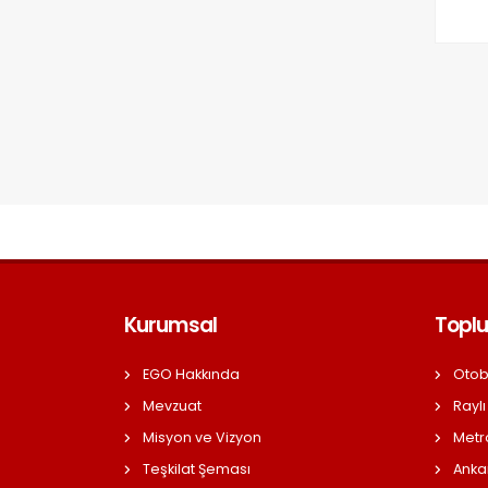
Kurumsal
Toplu
EGO Hakkında
Otob
Mevzuat
Raylı
Misyon ve Vizyon
Metr
Teşkilat Şeması
Anka