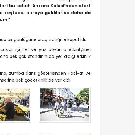
eleri bu sabah Ankara Kalesi’nden start
e keşfede, buraya geldiler ve daha da
rum.
”
da bir günlüğüne araç trafiğine kapatıldı.
uklar için el ve yüz boyama etkinliğine,
daha pek çok standının da yer aldığı etkinlik
nına, zumba dans gösterisinden Hacivat ve
erine pek çok etkinlik de yer aldı.