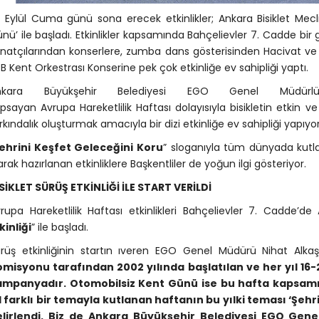
 Eylül Cuma günü sona erecek etkinlikler; Ankara Bisiklet Meclis
nü’ ile başladı. Etkinlikler kapsamında Bahçelievler 7. Cadde bir
natçılarından konserlere, zumba dans gösterisinden Hacivat ve 
B Kent Orkestrası Konserine pek çok etkinliğe ev sahipliği yaptı.
nkara Büyükşehir Belediyesi EGO Genel Müdürlüğ
psayan Avrupa Hareketlilik Haftası dolayısıyla bisikletin etkin v
rkındalık oluşturmak amacıyla bir dizi etkinliğe ev sahipliği yapıyor
ehrini Keşfet Geleceğini Koru
” sloganıyla tüm dünyada kut
arak hazırlanan etkinliklere Başkentliler de yoğun ilgi gösteriyor.
SİKLET SÜRÜŞ ETKİNLİĞİ İLE START VERİLDİ
rupa Hareketlilik Haftası etkinlikleri Bahçelievler 7. Cadde’de A
kinliği
” ile başladı.
rüş etkinliğinin startın ıveren EGO Genel Müdürü Nihat Alkaş
misyonu tarafından 2002 yılında başlatılan ve her yıl 16-2
mpanyadır. Otomobilsiz Kent Günü ise bu hafta kapsamında
l farklı bir temayla kutlanan haftanın bu yılki teması ‘Şeh
elirlendi. Biz de Ankara Büyükşehir Belediyesi EGO Gen