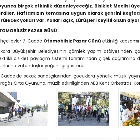
yunca birçok etkinlik düzenleyeceğiz. Bisiklet Meclisi üy
erdiler. Haftamızın temasına uygun olarak şehrini keşfed
rülecek yolları var. Yolları açık, sürüşleri keyifli olsun diyo
TOMOBİLSİZ PAZAR GÜNÜ
hçelievler 7. Cadde
Otomobilsiz Pazar Günü
etkinliği kapsamın
kara Büyükşehir Belediyesinin çömlek yapım atölyesinden çoc
ektrikli bisiklet paylaşım sistemi tanıtımından çiçek dağıtımına 
anlarına vatandaşlar yoğun ilgi gösterdi.
 Cadde’de sokak sanatçılarından çocuklara yönelik müzik yayı
ragöz Orta Oyununa, müzik etkinliğinden ABB Kent Orkestrası Kons