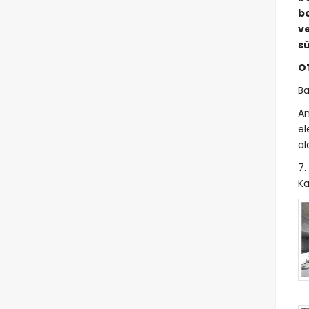
bo
v
sü
O
Ba
An
el
al
7.
Ka