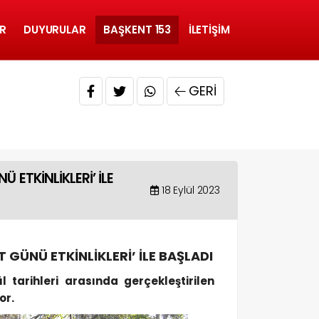
R
DUYURULAR
BAŞKENT 153
İLETIŞIM
GERI
 ETKİNLİKLERİ’ İLE
18 Eylül 2023
GÜNÜ ETKİNLİKLERİ’ İLE BAŞLADI
 tarihleri arasında gerçekleştirilen
or.