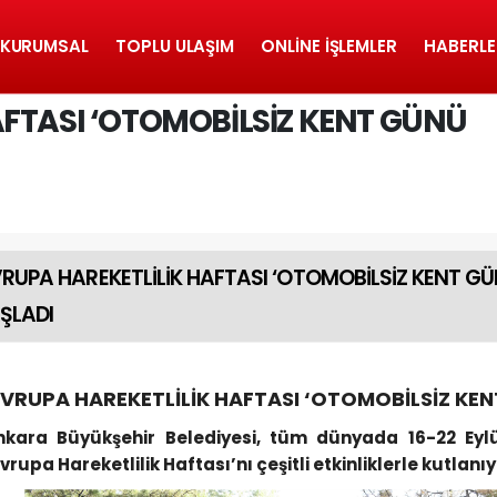
KURUMSAL
TOPLU ULAŞIM
ONLINE İŞLEMLER
HABERLE
AFTASI ‘OTOMOBİLSİZ KENT GÜNÜ
RUPA HAREKETLİLİK HAFTASI ‘OTOMOBİLSİZ KENT GÜNÜ
ŞLADI
VRUPA HAREKETLİLİK HAFTASI ‘OTOMOBİLSİZ KENT 
nkara Büyükşehir Belediyesi, tüm dünyada 16-22 Eylül
vrupa Hareketlilik Haftası’nı çeşitli etkinliklerle kutlanıy