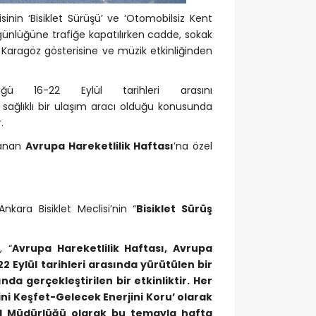
inin ‘Bisiklet Sürüşü’ ve ‘Otomobilsiz Kent
 günlüğüne trafiğe kapatılırken cadde, sokak
Karagöz gösterisine ve müzik etkinliğinden
ü 16-22 Eylül tarihleri arasını
e sağlıklı bir ulaşım aracı olduğu konusunda
.
lanan
Avrupa Hareketlilik Haftası
’na özel
nkara Bisiklet Meclisi’nin “
Bisiklet Sürüş
, “
Avrupa Hareketlilik Haftası, Avrupa
2 Eylül tarihleri arasında yürütülen bir
 gerçekleştirilen bir etkinliktir. Her
rini Keşfet-Gelecek Enerjini Koru’ olarak
el Müdürlüğü olarak bu temayla hafta