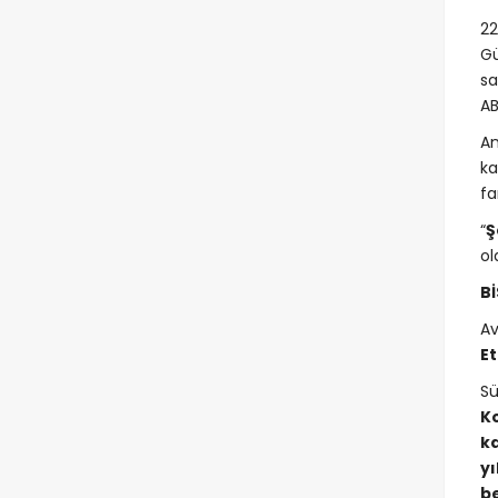
22
Gü
sa
AB
A
ka
fa
“
Ş
ol
Bİ
Av
Et
Sü
Ko
ka
yı
b