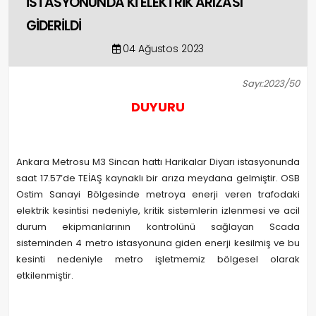
İSTASYONUNDA Kİ ELEKTRİK ARIZASI
GİDERİLDİ
04 Ağustos 2023
Sayı:2023/50
DUYURU
Ankara Metrosu M3 Sincan hattı Harikalar Diyarı istasyonunda
saat 17.57’de TEİAŞ kaynaklı bir arıza meydana gelmiştir. OSB
Ostim Sanayi Bölgesinde metroya enerji veren trafodaki
elektrik kesintisi nedeniyle, kritik sistemlerin izlenmesi ve acil
durum ekipmanlarının kontrolünü sağlayan Scada
sisteminden 4 metro istasyonuna giden enerji kesilmiş ve bu
kesinti nedeniyle metro işletmemiz bölgesel olarak
etkilenmiştir.