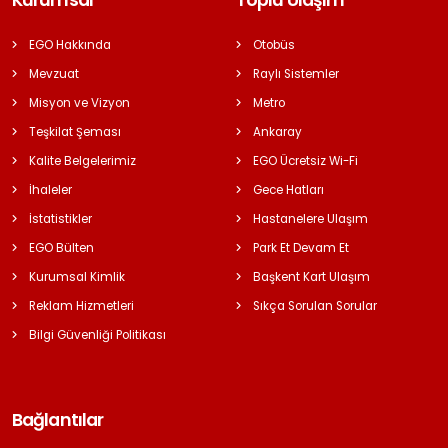
Kurumsal
Toplu Ulaşım
EGO Hakkında
Otobüs
Mevzuat
Raylı Sistemler
Misyon ve Vizyon
Metro
Teşkilat Şeması
Ankaray
Kalite Belgelerimiz
EGO Ücretsiz Wi-Fi
İhaleler
Gece Hatları
İstatistikler
Hastanelere Ulaşım
EGO Bülten
Park Et Devam Et
Kurumsal Kimlik
Başkent Kart Ulaşım
Reklam Hizmetleri
Sıkça Sorulan Sorular
Bilgi Güvenliği Politikası
Bağlantılar