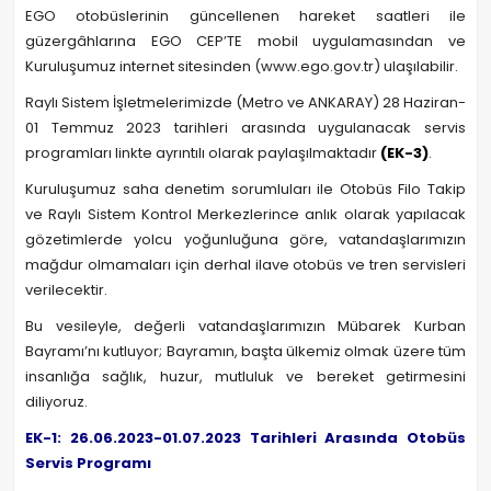
EGO otobüslerinin güncellenen hareket saatleri ile
güzergâhlarına EGO CEP’TE mobil uygulamasından ve
Kuruluşumuz internet sitesinden (www.ego.gov.tr) ulaşılabilir.
Raylı Sistem İşletmelerimizde (Metro ve ANKARAY) 28 Haziran-
01 Temmuz 2023 tarihleri arasında uygulanacak servis
programları linkte ayrıntılı olarak paylaşılmaktadır
(EK-3)
.
Kuruluşumuz saha denetim sorumluları ile Otobüs Filo Takip
ve Raylı Sistem Kontrol Merkezlerince anlık olarak yapılacak
gözetimlerde yolcu yoğunluğuna göre, vatandaşlarımızın
mağdur olmamaları için derhal ilave otobüs ve tren servisleri
verilecektir.
Bu vesileyle, değerli vatandaşlarımızın Mübarek Kurban
Bayramı’nı kutluyor; Bayramın, başta ülkemiz olmak üzere tüm
insanlığa sağlık, huzur, mutluluk ve bereket getirmesini
diliyoruz.
EK-1: 26.06.2023-01.07.2023 Tarihleri Arasında Otobüs
Servis Programı