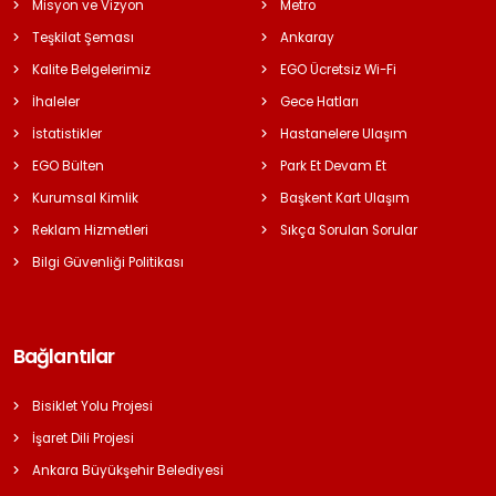
Misyon ve Vizyon
Metro
Teşkilat Şeması
Ankaray
Kalite Belgelerimiz
EGO Ücretsiz Wi-Fi
İhaleler
Gece Hatları
İstatistikler
Hastanelere Ulaşım
EGO Bülten
Park Et Devam Et
Kurumsal Kimlik
Başkent Kart Ulaşım
Reklam Hizmetleri
Sıkça Sorulan Sorular
Bilgi Güvenliği Politikası
Bağlantılar
Bisiklet Yolu Projesi
İşaret Dili Projesi
Ankara Büyükşehir Belediyesi