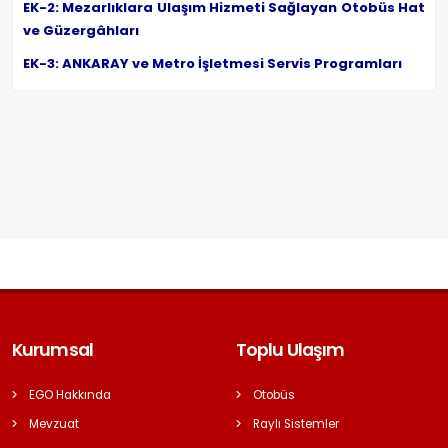
EK-2: Mezarlıklara Ulaşım Hizmeti Sağlayan Otobüs Hat
ve Güzergâhları
EK-3: ANKARAY ve Metro İşletmesi Servis Programları
Kurumsal
Toplu Ulaşım
EGO Hakkında
Otobüs
Mevzuat
Raylı Sistemler