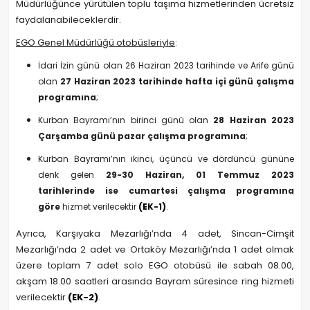
Müdürlüğünce yürütülen toplu taşıma hizmetlerinden ücretsiz
faydalanabileceklerdir.
EGO Genel Müdürlüğü otobüsleriyle
:
İdari İzin günü olan 26 Haziran 2023 tarihinde ve Arife günü
olan
27 Haziran 2023 tarihinde hafta içi günü çalışma
programına
;
Kurban Bayramı’nın birinci günü olan
28 Haziran 2023
Çarşamba günü pazar çalışma programına
;
Kurban Bayramı’nın ikinci, üçüncü ve dördüncü gününe
denk gelen
29-30 Haziran, 01 Temmuz 2023
tarihlerinde ise cumartesi çalışma programına
göre
hizmet verilecektir
(EK-1)
.
Ayrıca, Karşıyaka Mezarlığı’nda 4 adet, Sincan-Cimşit
Mezarlığı’nda 2 adet ve Ortaköy Mezarlığı’nda 1 adet olmak
üzere toplam 7 adet solo EGO otobüsü ile sabah 08.00,
akşam 18.00 saatleri arasında Bayram süresince ring hizmeti
verilecektir
(EK-2)
.