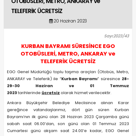
OTOBÜSLERİ, METRO, ANKARAY ve
TELEFERİK ÜCRETSİZ
20 Haziran 2023
Sayı:2023/43
KURBAN BAYRAMI SÜRESİNCE EGO
OTOBÜSLERİ, METRO, ANKARAY ve
TELEFERİK ÜCRETSİZ
EGO Genel Müdürlüğü toplu taşıma araçları (Otobüs, Metro,
ANKARAY ve Teleferik) ile “
Kurban Bayramı
” süresince
28-
29-30 Haziran ve 01 Temmuz
2023
tarihlerinde
ücretsiz
olarak hizmet verilecektir.
Ankara Büyükşehir Belediye Meclisince alınan Karar
gereğince vatandaşlarımız, dört gün süren Kurban
Bayramı’nın ilk günü olan 28 Haziran 2023 Çarşamba günü
sabah saat 06.00’dan, son günü olan 01 Temmuz 2023
Cumartesi günü akşam saat 24.00’e kadar, EGO Genel