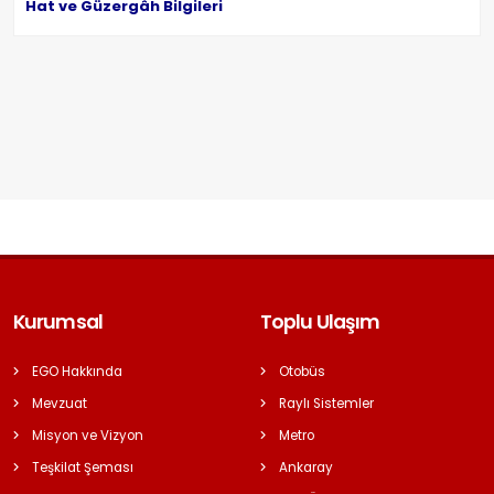
Hat ve Güzergâh Bilgileri
Kurumsal
Toplu Ulaşım
EGO Hakkında
Otobüs
Mevzuat
Raylı Sistemler
Misyon ve Vizyon
Metro
Teşkilat Şeması
Ankaray