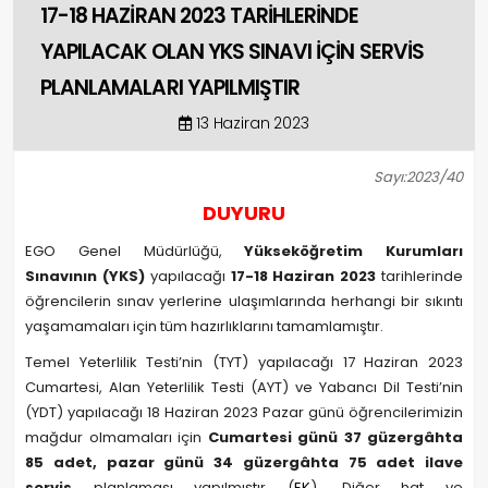
17-18 HAZİRAN 2023 TARİHLERİNDE
YAPILACAK OLAN YKS SINAVI İÇİN SERVİS
PLANLAMALARI YAPILMIŞTIR
13 Haziran 2023
Sayı:2023/40
DUYURU
EGO Genel Müdürlüğü,
Yükseköğretim Kurumları
Sınavının (YKS)
yapılacağı
17-18 Haziran 2023
tarihlerinde
öğrencilerin sınav yerlerine ulaşımlarında herhangi bir sıkıntı
yaşamamaları için tüm hazırlıklarını tamamlamıştır.
Temel Yeterlilik Testi’nin (TYT) yapılacağı 17 Haziran 2023
Cumartesi, Alan Yeterlilik Testi (AYT) ve Yabancı Dil Testi’nin
(YDT) yapılacağı 18 Haziran 2023 Pazar günü öğrencilerimizin
mağdur olmamaları için
Cumartesi günü 37 güzergâhta
85 adet, pazar günü 34 güzergâhta 75 adet ilave
servis
planlaması yapılmıştır (
EK
). Diğer hat ve