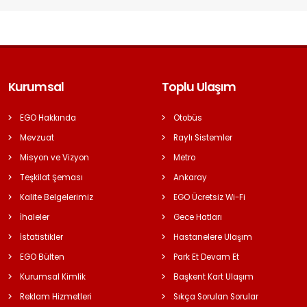
Kurumsal
Toplu Ulaşım
EGO Hakkında
Otobüs
Mevzuat
Raylı Sistemler
Misyon ve Vizyon
Metro
Teşkilat Şeması
Ankaray
Kalite Belgelerimiz
EGO Ücretsiz Wi-Fi
İhaleler
Gece Hatları
İstatistikler
Hastanelere Ulaşım
EGO Bülten
Park Et Devam Et
Kurumsal Kimlik
Başkent Kart Ulaşım
Reklam Hizmetleri
Sıkça Sorulan Sorular