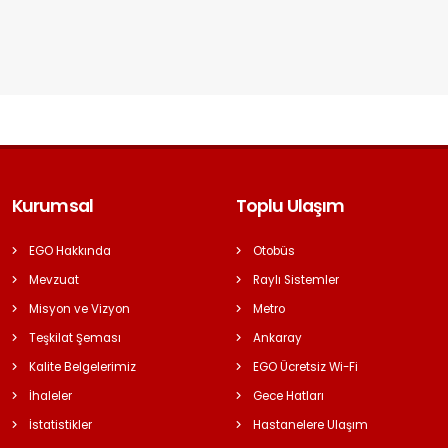
Kurumsal
Toplu Ulaşım
EGO Hakkında
Otobüs
Mevzuat
Raylı Sistemler
Misyon ve Vizyon
Metro
Teşkilat Şeması
Ankaray
Kalite Belgelerimiz
EGO Ücretsiz Wi-Fi
İhaleler
Gece Hatları
İstatistikler
Hastanelere Ulaşım