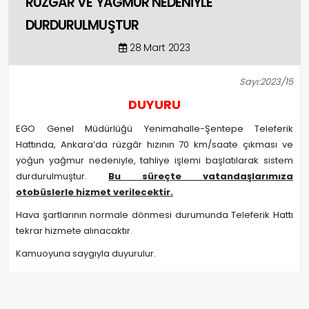
RÜZGAR VE YAĞMUR NEDENİYLE
DURDURULMUŞTUR
28 Mart 2023
Sayı:2023/15
DUYURU
EGO Genel Müdürlüğü Yenimahalle-Şentepe Teleferik
Hattında, Ankara’da rüzgâr hızının 70 km/saate çıkması ve
yoğun yağmur nedeniyle, tahliye işlemi başlatılarak sistem
durdurulmuştur.
Bu süreçte vatandaşlarımıza
otobüslerle hizmet verilecektir.
Hava şartlarının normale dönmesi durumunda Teleferik Hattı
tekrar hizmete alınacaktır.
Kamuoyuna saygıyla duyurulur.