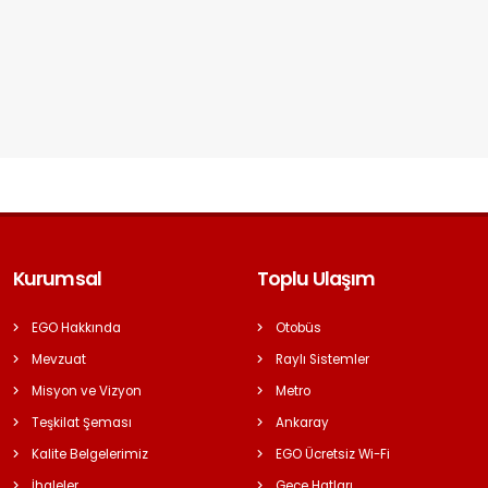
Kurumsal
Toplu Ulaşım
EGO Hakkında
Otobüs
Mevzuat
Raylı Sistemler
Misyon ve Vizyon
Metro
Teşkilat Şeması
Ankaray
Kalite Belgelerimiz
EGO Ücretsiz Wi-Fi
İhaleler
Gece Hatları