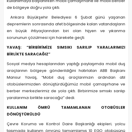
kullanılmaya başlanırken mobil çamaşırhane ile mobil berber
de bölgeye doğru yola çıktı.
Ankara Büyükşehir Belediyesi 6 Şubat günü yaşanan
depremlerin sonrasında afet bölgesinde kalan vatandaşların
en büyük ihtiyaçlarından biri olan hijyen ve yıkanma
sorununun çözülmesi için harekete geçti.
YAVAŞ: “BİRBİRİMİZE SIMSIKI SARILIP YARALARIMIZI
BİRLİKTE SARACAĞIZ”
Sosyal medya hesaplarından yaptığı paylaşımda mobil duş
araçlarının bölgeye gönderildiğini hatırlatan ABB Başkanı
Mansur Yavaş, “Mobil duş araçlarımızın ardından atıl
otobüslerimizden dönüştürdüğümüz mobil çamaşırhane ve
berber merkezlerimiz de yola çıktı. Birbirimize sımsıkı sarılıp
yaralarımızı birlikte saracağız” dedi.
KULLANIM ÖMRÜ TAMAMLANAN OTOBÜSLER
DÖNÜŞTÜRÜLDÜ
Çevre Koruma ve Kontrol Daire Başkanlığı ekipleri; yolcu
taşımada kullanım ömrünü tamamlamış 10 EGO otobüsünü