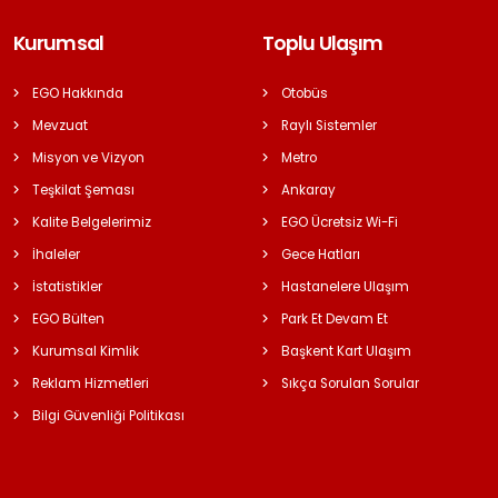
Kurumsal
Toplu Ulaşım
EGO Hakkında
Otobüs
Mevzuat
Raylı Sistemler
Misyon ve Vizyon
Metro
Teşkilat Şeması
Ankaray
Kalite Belgelerimiz
EGO Ücretsiz Wi-Fi
İhaleler
Gece Hatları
İstatistikler
Hastanelere Ulaşım
EGO Bülten
Park Et Devam Et
Kurumsal Kimlik
Başkent Kart Ulaşım
Reklam Hizmetleri
Sıkça Sorulan Sorular
Bilgi Güvenliği Politikası