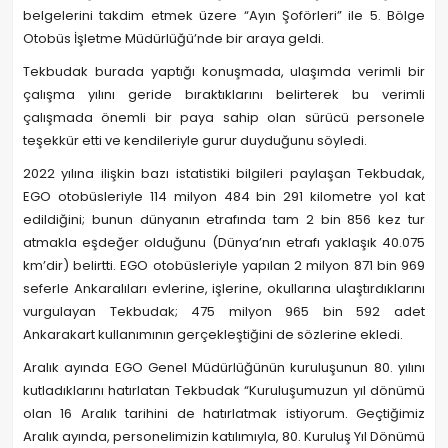
belgelerini takdim etmek üzere “Ayın Şoförleri” ile 5. Bölge
Otobüs İşletme Müdürlüğü’nde bir araya geldi.
Tekbudak burada yaptığı konuşmada, ulaşımda verimli bir
çalışma yılını geride bıraktıklarını belirterek bu verimli
çalışmada önemli bir paya sahip olan sürücü personele
teşekkür etti ve kendileriyle gurur duyduğunu söyledi.
2022 yılına ilişkin bazı istatistiki bilgileri paylaşan Tekbudak,
EGO otobüsleriyle 114 milyon 484 bin 291 kilometre yol kat
edildiğini; bunun dünyanın etrafında tam 2 bin 856 kez tur
atmakla eşdeğer olduğunu (Dünya’nın etrafı yaklaşık 40.075
km’dir) belirtti. EGO otobüsleriyle yapılan 2 milyon 871 bin 969
seferle Ankaralıları evlerine, işlerine, okullarına ulaştırdıklarını
vurgulayan Tekbudak; 475 milyon 965 bin 592 adet
Ankarakart kullanımının gerçekleştiğini de sözlerine ekledi.
Aralık ayında EGO Genel Müdürlüğünün kuruluşunun 80. yılını
kutladıklarını hatırlatan Tekbudak “Kuruluşumuzun yıl dönümü
olan 16 Aralık tarihini de hatırlatmak istiyorum. Geçtiğimiz
Aralık ayında, personelimizin katılımıyla, 80. Kuruluş Yıl Dönümü