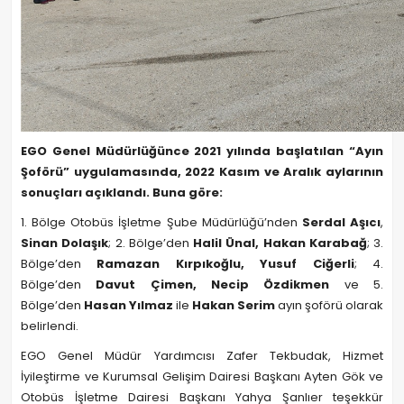
EGO Genel Müdürlüğünce 2021 yılında başlatılan “Ayın
Şoförü” uygulamasında, 2022 Kasım ve Aralık aylarının
sonuçları açıklandı. Buna göre:
1. Bölge Otobüs İşletme Şube Müdürlüğü’nden
Serdal Aşıcı
,
Sinan Dolaşık
; 2. Bölge’den
Halil Ünal, Hakan Karabağ
; 3.
Bölge’den
Ramazan Kırpıkoğlu, Yusuf Ciğerli
; 4.
Bölge’den
Davut Çimen, Necip Özdikmen
ve 5.
Bölge’den
Hasan Yılmaz
ile
Hakan Serim
ayın şoförü olarak
belirlendi.
EGO Genel Müdür Yardımcısı Zafer Tekbudak, Hizmet
İyileştirme ve Kurumsal Gelişim Dairesi Başkanı Ayten Gök ve
Otobüs İşletme Dairesi Başkanı Yahya Şanlıer teşekkür