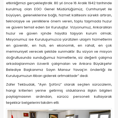
etkinliğimizi gerçekleştirdik. 80 yıl önce 16 Aralık 1942 tarihinde
kurulmuş olan EGO Genel Müdürlüğümüz, Cumhuriyet ile
büyüyen, geleneklerine bağlı, hizmet kalitesini sürekli artıran,
teknolojiye ve yeniliklere önem veren, toplu taşımada huzur
ve güveni temsil eden bir Kuruluştur. Vizyonumuz, Ankaralıları
huzur ve güven içinde hayata taşıyan kurum olmak;
Misyonumuz ise Kuruluşumuzca yürütülen ulaşım hizmetlerini
en güvenilir, en hızlı, en ekonomik, en rahat, en çok
memnuniyet verecek şekilde sunmaktır. Bu vizyon ve misyon
doğrultusunda sunduğumuz hizmetlerle, siz değerli çalışma
arkadaşlarımızın özverili çalışmaları ve Ankara Büyükşehir
Belediye Başkanımız Sayın Mansur Yavaş’ın önderliği ile
Kuruluşumuzun itibarı giderek artmaktadır” dedi.
Zafer Tekbudak, “Ayın Şoförü” olarak seçilen sürücülerin,
hangi kriterleri yerine getirmiş olduklarına ilişkin bilgileri
paylaşmasının ardından, sürücü personeli kutlayarak
teşekkür belgelerini takdim etti.