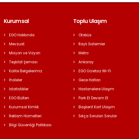
Kurumsal
Toplu Ulaşım
EGO Hakkında
Otobüs
Mevzuat
Raylı Sistemler
Misyon ve Vizyon
Metro
Teşkilat Şeması
Ankaray
Kalite Belgelerimiz
EGO Ücretsiz Wi-Fi
İhaleler
Gece Hatları
İstatistikler
Hastanelere Ulaşım
EGO Bülten
Park Et Devam Et
Kurumsal Kimlik
Başkent Kart Ulaşım
Reklam Hizmetleri
Sıkça Sorulan Sorular
Bilgi Güvenliği Politikası