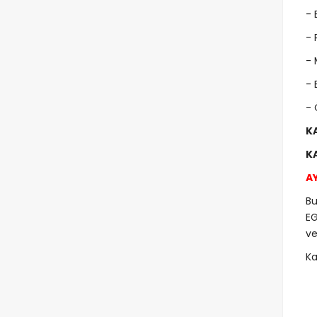
- 
- 
- 
- 
- 
KA
KA
AY
Bu
EG
ve
Ka