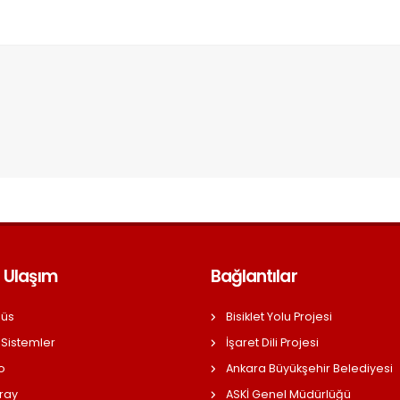
 Ulaşım
Bağlantılar
üs
Bisiklet Yolu Projesi
 Sistemler
İşaret Dili Projesi
o
Ankara Büyükşehir Belediyesi
ray
ASKİ Genel Müdürlüğü