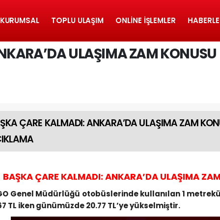
KURUMSAL
TOPLU ULAŞIM
ONLINE İŞLEMLER
HABERLE
ANKARA’DA ULAŞIMA ZAM KONUSU
ŞKA ÇARE KALMADI: ANKARA’DA ULAŞIMA ZAM KO
IKLAMA
BAŞKA ÇARE KALMADI: ANKARA’DA ULAŞIMA ZA
GO Genel Müdürlüğü otobüslerinde kullanılan 1 metreküp
67 TL iken günümüzde 20.77 TL’ye yükselmiştir.