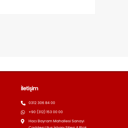
İletişim
0312 306 84 00
+90 (312) 153 00 00
Hacı Bayram Mahallesi Sanayi
Caddesi Ulus İşhanı Sitesi A Blok