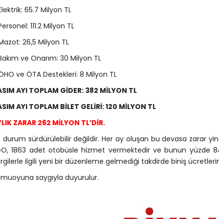
Elektrik: 65.7 Milyon TL
Personel: 111.2 Milyon TL
Mazot: 26,5 Milyon TL
Bakım ve Onarım: 30 Milyon TL
ÖHO ve ÖTA Destekleri: 8 Milyon TL
SIM AYI TOPLAM GİDER: 382 MİLYON TL
SIM AYI TOPLAM BİLET GELİRİ: 120 MİLYON TL
LIK ZARAR 262 MİLYON TL’DİR.
 durum sürdürülebilir değildir. Her ay oluşan bu devasa zarar yin
O, 1863 adet otobüsle hizmet vermektedir ve bunun yüzde 84’ü 
rgilerle ilgili yeni bir düzenleme gelmediği takdirde biniş ücretleri
muoyuna saygıyla duyurulur.