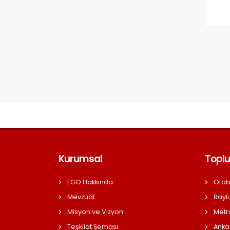
Kurumsal
Toplu
EGO Hakkında
Otob
Mevzuat
Raylı
Misyon ve Vizyon
Metr
Teşkilat Şeması
Anka