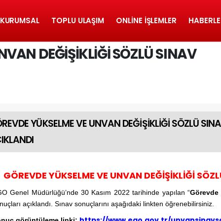
KURUMSAL
TOPLU ULAŞIM
ONLINE İŞLEMLER
HABERLE
VAN DEĞİŞİKLİĞİ SÖZLÜ SINAV
REVDE YÜKSELME VE UNVAN DEĞİŞİKLİĞİ SÖZLÜ SIN
IKLANDI
GÖREVDE YÜKSELME VE UNVAN DEĞİŞİKLİĞİ SÖZL
O Genel Müdürlüğü’nde 30 Kasım 2022 tarihinde yapılan “
Görevde 
nuçları açıklandı. Sınav sonuçlarını aşağıdaki linkten öğrenebilirsiniz.
https://www.ego.gov.tr/unvansinav
nuç görüntüleme linki: