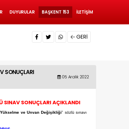
R
DUYURULAR
BAŞKENT 153
İLETIŞIM
GERI
AV SONUÇLARI
05 Aralık 2022
Ü SINAV SONUÇLARI AÇIKLANDI
Yükselme ve Unvan Değişikliği
” sözlü sınavı
sonuc