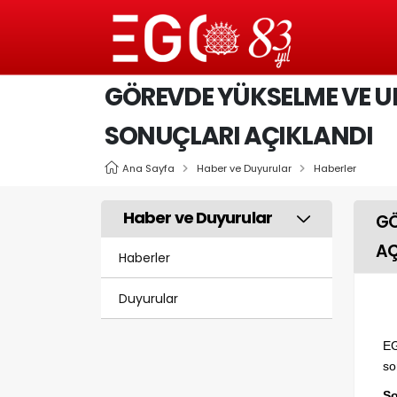
GÖREVDE YÜKSELME VE UN
SONUÇLARI AÇIKLANDI
Ana Sayfa
Haber ve Duyurular
Haberler
Haber ve Duyurular
GÖ
AÇ
Haberler
Duyurular
EG
so
So