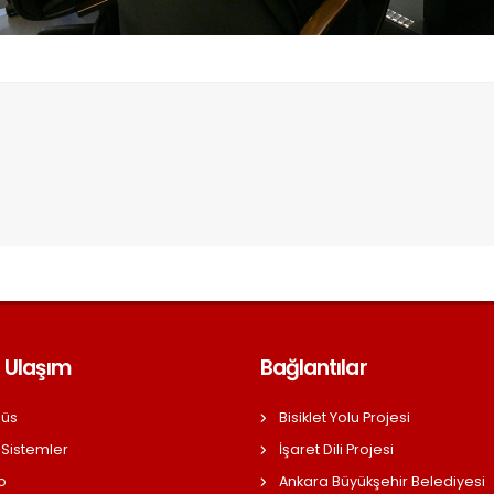
 Ulaşım
Bağlantılar
üs
Bisiklet Yolu Projesi
 Sistemler
İşaret Dili Projesi
o
Ankara Büyükşehir Belediyesi