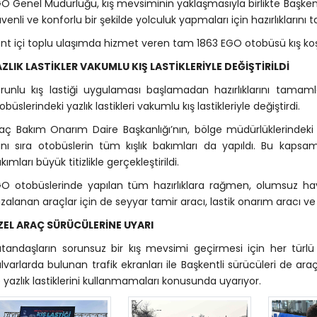
O Genel Müdürlüğü, kış mevsiminin yaklaşmasıyla birlikte Başkentlil
venli ve konforlu bir şekilde yolculuk yapmaları için hazırlıklarını
nt içi toplu ulaşımda hizmet veren tam 1863 EGO otobüsü kış koşull
ZLIK LASTİKLER VAKUMLU KIŞ LASTİKLERİYLE DEĞİŞTİRİLDİ
runlu kış lastiği uygulaması başlamadan hazırlıklarını tama
obüslerindeki yazlık lastikleri vakumlu kış lastikleriyle değiştirdi.
aç Bakım Onarım Daire Başkanlığı’nın, bölge müdürlüklerindeki a
nı sıra otobüslerin tüm kışlık bakımları da yapıldı. Bu kapsam
kımları büyük titizlikle gerçekleştirildi.
O otobüslerinde yapılan tüm hazırlıklara rağmen, olumsuz ha
ızalanan araçlar için de seyyar tamir aracı, lastik onarım aracı ve k
ZEL ARAÇ SÜRÜCÜLERİNE UYARI
tandaşların sorunsuz bir kış mevsimi geçirmesi için her türlü 
lvarlarda bulunan trafik ekranları ile Başkentli sürücüleri de araç
 yazlık lastiklerini kullanmamaları konusunda uyarıyor.