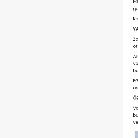
EG
gü
Ke
YA
Zo
ot
Ar
ya
ba
EG
ar
Ö
Va
bu
ve