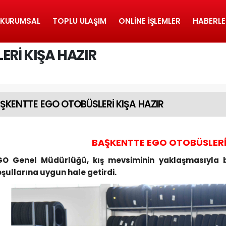
KURUMSAL
TOPLU ULAŞIM
ONLINE İŞLEMLER
HABERLE
Rİ KIŞA HAZIR
ŞKENTTE EGO OTOBÜSLERİ KIŞA HAZIR
BAŞKENTTE EGO OTOBÜSLERİ 
GO Genel Müdürlüğü, kış mevsiminin yaklaşmasıyla bi
şullarına uygun hale getirdi.