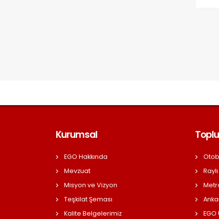
Kurumsal
Toplu
EGO Hakkında
Otob
Mevzuat
Raylı
Misyon ve Vizyon
Metr
Teşkilat Şeması
Anka
Kalite Belgelerimiz
EGO Ü