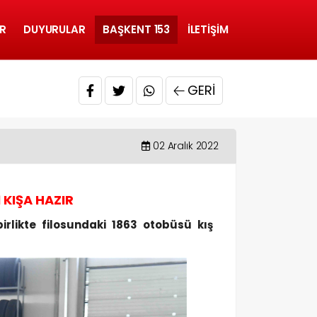
R
DUYURULAR
BAŞKENT 153
İLETIŞIM
GERI
02 Aralık 2022
KIŞA HAZIR
rlikte filosundaki 1863 otobüsü kış