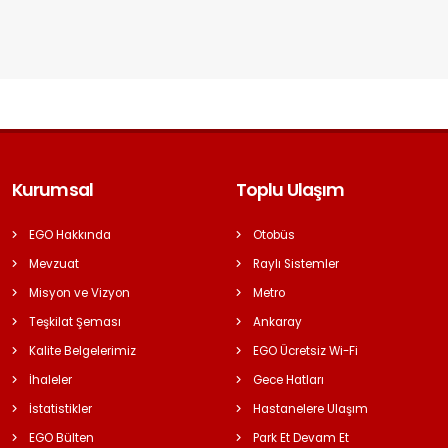
Kurumsal
Toplu Ulaşım
EGO Hakkında
Otobüs
Mevzuat
Raylı Sistemler
Misyon ve Vizyon
Metro
Teşkilat Şeması
Ankaray
Kalite Belgelerimiz
EGO Ücretsiz Wi-Fi
İhaleler
Gece Hatları
İstatistikler
Hastanelere Ulaşım
EGO Bülten
Park Et Devam Et