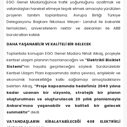
EGO Genel Müdürlüğünce trafik yoğunluğunu azaltmak ve
vatandaşları hareket etmeye teşvik etmek amacıyla yürütülen
projenin tanıtım toplantısına; Avrupa Birliği Türkiye
Delegasyonu Başkanı Nikolaus Meyer- Landrut ile bakanlık
temsilcileri, üniversitelerin rektör ve dekanları ile ABB
bürokratları katıldı.
DAHA YAŞANABİLİR VE KALİTELİ BİR GELECEK
Toplantıda konuşan EGO Genel Müdürü Nihat Alkaş, projeyle
kentsel ulaşım planının hazırlanacağını ve
“Elektrikli Bisiklet
Sistemi”
nin hayata geçirileceğini söyledi. Sürdürülebilir
Kentsel Ulaşım Planı kapsamında daha çevreci, erişilebilir ve
ekonomik hareketliliğe katkı sağlamayı amaçladıklarını
belirten Alkaş,
“Proje kapsamında hedefimiz 2040 yılına
kadar uzanan bir vizyonla, stratejik bir planın
oluşturulması ve oluşturulacak 20 yıllık planlamayla
Ankara’mıza yaşanabilir ve kaliteli bir gelecek
sunmaktır”
dedi.
VATANDAŞLARIN KİRALAYABİLECEĞİ 408 ELEKTRİKLİ