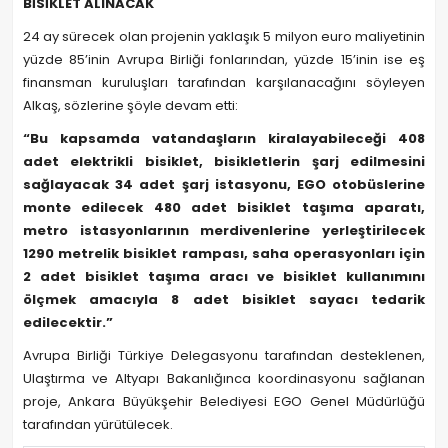
BİSİKLET ALINACAK
24 ay sürecek olan projenin yaklaşık 5 milyon euro maliyetinin
yüzde 85’inin Avrupa Birliği fonlarından, yüzde 15’inin ise eş
finansman kuruluşları tarafından karşılanacağını söyleyen
Alkaş, sözlerine şöyle devam etti:
“Bu kapsamda vatandaşların kiralayabileceği 408
adet elektrikli bisiklet, bisikletlerin şarj edilmesini
sağlayacak 34 adet şarj istasyonu, EGO otobüslerine
monte edilecek 480 adet bisiklet taşıma aparatı,
metro istasyonlarının merdivenlerine yerleştirilecek
1290 metrelik bisiklet rampası, saha operasyonları için
2 adet bisiklet taşıma aracı ve bisiklet kullanımını
ölçmek amacıyla 8 adet bisiklet sayacı tedarik
edilecektir.”
Avrupa Birliği Türkiye Delegasyonu tarafından desteklenen,
Ulaştırma ve Altyapı Bakanlığınca koordinasyonu sağlanan
proje, Ankara Büyükşehir Belediyesi EGO Genel Müdürlüğü
tarafından yürütülecek.