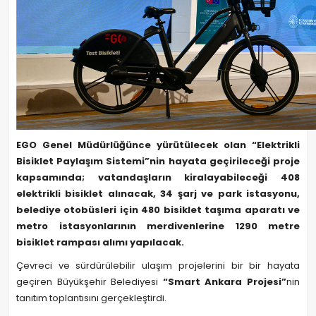
EGO Genel Müdürlüğünce yürütülecek olan “Elektrikli
Bisiklet Paylaşım Sistemi”nin hayata geçirileceği proje
kapsamında; vatandaşların kiralayabileceği 408
elektrikli bisiklet alınacak, 34 şarj ve park istasyonu,
belediye otobüsleri için 480 bisiklet taşıma aparatı ve
metro istasyonlarının merdivenlerine 1290 metre
bisiklet rampası alımı yapılacak.
Çevreci ve sürdürülebilir ulaşım projelerini bir bir hayata
geçiren Büyükşehir Belediyesi
“Smart Ankara Projesi”
nin
tanıtım toplantısını gerçekleştirdi.