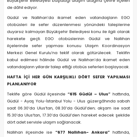
Büyükşehir Belediyesi başlattığı ulaşım atağına çevre ilçeleri
de dâhil ediyor.
Güdül ve Nallıhan’da ikamet eden vatandaşların EGO
otobüsleri ile sefer düzenlenmesi yönündeki taleplerine
duyarsız kalmayan Büyükşehir Belediyesi konu ile ilgili olarak
harekete geçti. EGO otobüslerinin Güdül ve Nallıhan
ilçelerinde sefer yapması konusu Ulaşım Koordinasyon
Merkezi Genel Kurulu’na teklif olarak götürülecek. Teklifin
kabul edilmesi hâlinde Güdül ve Nallıhan’da ikamet eden
vatandaşların yıllardır talep ettiği otobüs seferleri başlayacak.
HAFTA İÇİ HER GÜN KARŞILIKLI DÖRT SEFER YAPILMASI
PLANLANIYOR
Teklife göre Güdül ilçesinde
“615 Güdül – Ulus”
hattında,
Güdül - Ayaş Yolu-İstanbul Yolu - Ulus güzergâhında sabah
saat 06.30’da Ulus’tan, 08.30’da Güdül’den; akşam ise saat
15.30’da Ulus’tan, 17.30’da Güdül’den hareket edecek şekilde
dört adet servisle ulaşım sağlanacak.
Nallıhan ilçesinde ise
“677 Nallıhan- Ankara”
hattında,