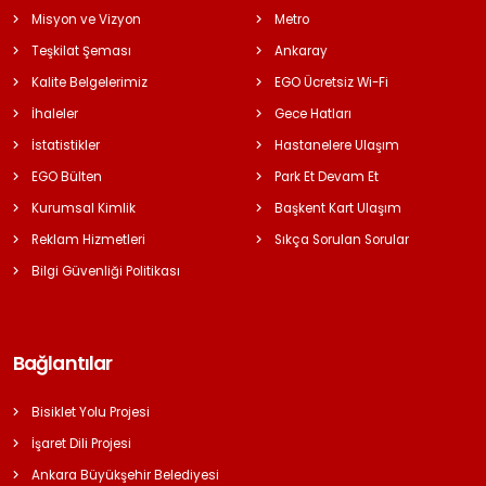
Misyon ve Vizyon
Metro
Teşkilat Şeması
Ankaray
Kalite Belgelerimiz
EGO Ücretsiz Wi-Fi
İhaleler
Gece Hatları
İstatistikler
Hastanelere Ulaşım
EGO Bülten
Park Et Devam Et
Kurumsal Kimlik
Başkent Kart Ulaşım
Reklam Hizmetleri
Sıkça Sorulan Sorular
Bilgi Güvenliği Politikası
Bağlantılar
Bisiklet Yolu Projesi
İşaret Dili Projesi
Ankara Büyükşehir Belediyesi