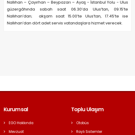
Nallıhan – Çayırhan – Beypazarı – Ayaş - İstanbul Yolu - Ulus
güzergâhında sabah saat 06.30’da Ulus’tan, 09.15’te
Nallıhan’dan; akşam saat 15.00’te Ulus’tan, 17.45’te ise
Nallıhan’dan dört adet servis vatandaşlara hizmet verecek.
Kurumsal
Toplu Ulaşım
EGO Hakkında
Otobüs
Mevzuat
Raylı Sistemler