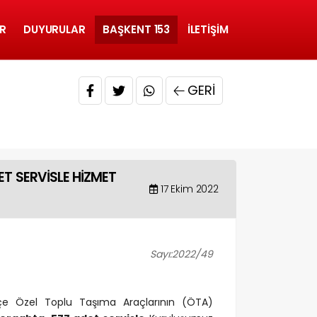
R
DUYURULAR
BAŞKENT 153
İLETIŞIM
GERI
ET SERVİSLE HİZMET
17 Ekim 2022
Sayı:2022/49
lçe Özel Toplu Taşıma Araçlarının (ÖTA)