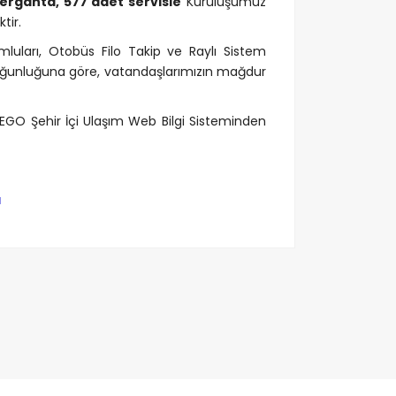
ergahta, 577 adet servisle
Kuruluşumuz
tir.
uları, Otobüs Filo Takip ve Raylı Sistem
yoğunluğuna göre, vatandaşlarımızın mağdur
 EGO Şehir İçi Ulaşım Web Bilgi Sisteminden
ı