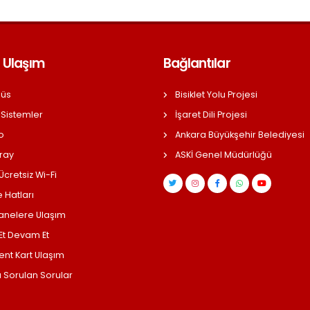
 Ulaşım
Bağlantılar
üs
Bisiklet Yolu Projesi
 Sistemler
İşaret Dili Projesi
o
Ankara Büyükşehir Belediyesi
ray
ASKİ Genel Müdürlüğü
cretsiz Wi-Fi
 Hatları
anelere Ulaşım
 Et Devam Et
ent Kart Ulaşım
a Sorulan Sorular