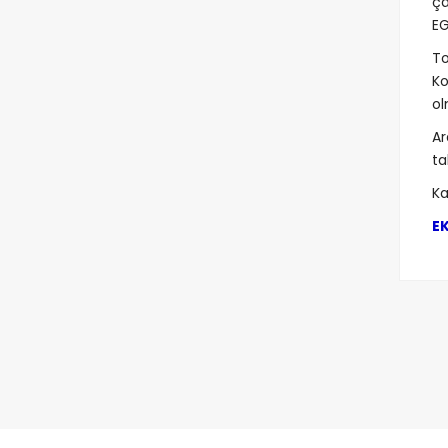
ça
EG
To
Ko
ol
Ar
ta
Ka
EK