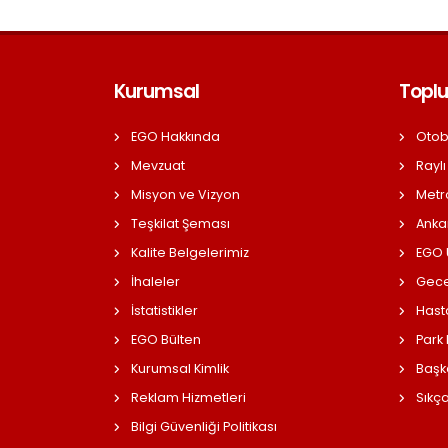
Kurumsal
Toplu
EGO Hakkında
Otob
Mevzuat
Raylı
Misyon ve Vizyon
Metr
Teşkilat Şeması
Anka
Kalite Belgelerimiz
EGO Ü
İhaleler
Gece
İstatistikler
Hast
EGO Bülten
Park
Kurumsal Kimlik
Başk
Reklam Hizmetleri
Sıkç
Bilgi Güvenliği Politikası