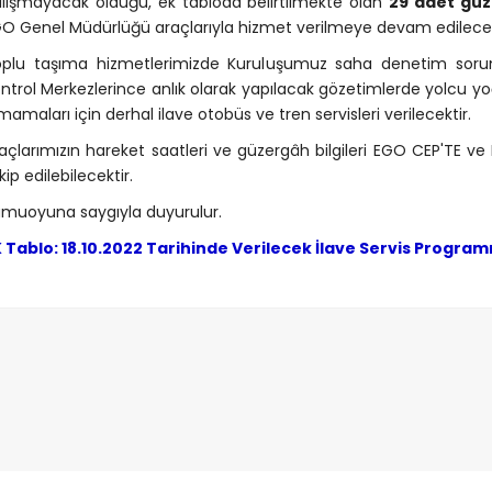
lışmayacak olduğu, ek tabloda belirtilmekte olan
29 adet güz
O Genel Müdürlüğü araçlarıyla hizmet verilmeye devam edilecek
plu taşıma hizmetlerimizde Kuruluşumuz saha denetim soruml
ntrol Merkezlerince anlık olarak yapılacak gözetimlerde yolcu 
mamaları için derhal ilave otobüs ve tren servisleri verilecektir.
açlarımızın hareket saatleri ve güzergâh bilgileri EGO CEP'TE ve
kip edilebilecektir.
muoyuna saygıyla duyurulur.
 Tablo: 18.10.2022 Tarihinde Verilecek İlave Servis Program