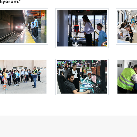
diyorum
.”