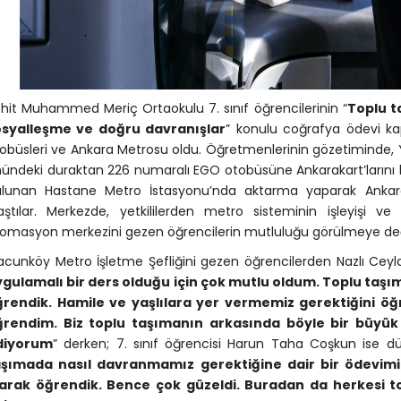
hit Muhammed Meriç Ortaokulu 7. sınıf öğrencilerinin “
Toplu ta
osyalleşme ve doğru davranışlar
” konulu coğrafya ödevi ka
obüsleri ve Ankara Metrosu oldu. Öğretmenlerinin gözetiminde, Ya
ündeki duraktan 226 numaralı EGO otobüsüne Ankarakart’larını k
lunan Hastane Metro İstasyonu’nda aktarma yaparak Ankara
aştılar. Merkezde, yetkililerden metro sisteminin işleyişi ve
omasyon merkezini gezen öğrencilerin mutluluğu görülmeye değ
cunköy Metro İşletme Şefliğini gezen öğrencilerden Nazlı Ceyla
gulamalı bir ders olduğu için çok mutlu oldum. Toplu taş
ğrendik. Hamile ve yaşlılara yer vermemiz gerektiğini 
ğrendim. Biz toplu taşımanın arkasında böyle bir büyük
diyorum
” derken; 7. sınıf öğrencisi Harun Taha Coşkun ise düşü
aşımada nasıl davranmamız gerektiğine dair bir ödevimi
larak öğrendik. Bence çok güzeldi. Buradan da herkesi 