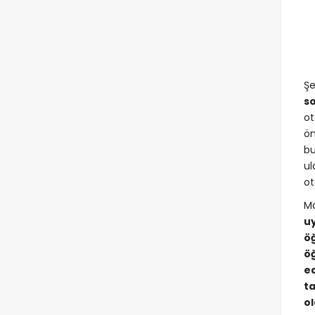
Şe
s
ot
ön
bu
ul
ot
Ma
uy
ö
ö
e
t
o