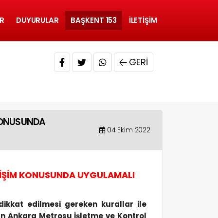
R
DUYURULAR
BAŞKENT 153
İLETIŞIM
GERI
 KONUSUNDA
04 Ekim 2022
TİŞİM KONUSUNDA UYGULAMALI
ikkat edilmesi gereken kurallar ile
an Ankara Metrosu İşletme ve Kontrol