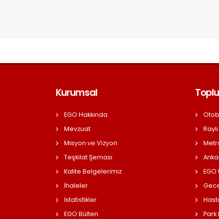
Kurumsal
Toplu
EGO Hakkında
Otob
Mevzuat
Raylı
Misyon ve Vizyon
Metr
Teşkilat Şeması
Anka
Kalite Belgelerimiz
EGO Ü
İhaleler
Gece
İstatistikler
Hast
EGO Bülten
Park