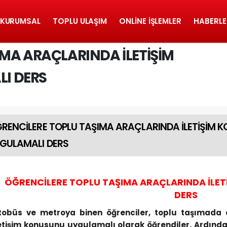
KURUMSAL
TOPLU ULAŞIM
ONLINE İŞLEMLER
HABERLE
MA ARAÇLARINDA İLETİŞİM
I DERS
RENCİLERE TOPLU TAŞIMA ARAÇLARINDA İLETİŞİM
GULAMALI DERS
ÖĞRENCİLERE TOPLU TAŞIMA ARAÇLARINDA İLE
DERS
tobüs ve metroya binen öğrenciler, toplu taşımada d
letişim konusunu uygulamalı olarak öğrendiler. Ardınd