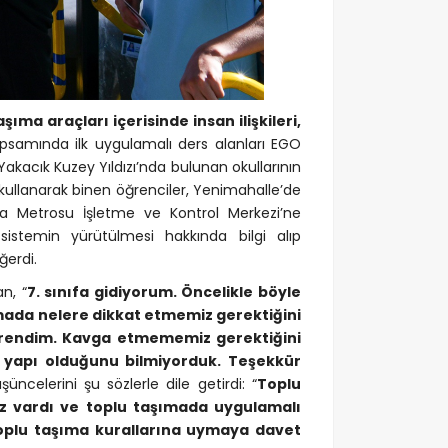
şıma araçları içerisinde insan ilişkileri,
psamında ilk uygulamalı ders alanları EGO
kacık Kuzey Yıldızı’nda bulunan okullarının
ullanarak binen öğrenciler, Yenimahalle’de
 Metrosu İşletme ve Kontrol Merkezi’ne
 sistemin yürütülmesi hakkında bilgi alıp
erdi.
n, “
7. sınıfa gidiyorum. Öncelikle böyle
ımada nelere dikkat etmemiz gerektiğini
öğrendim. Kavga etmememiz gerektiğini
 yapı olduğunu bilmiyorduk. Teşekkür
ncelerini şu sözlerle dile getirdi: “
Toplu
z vardı ve toplu taşımada uygulamalı
toplu taşıma kurallarına uymaya davet