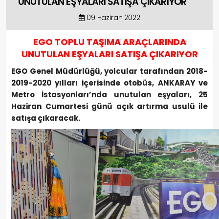
UNUTULAN EŞYALARI SATIŞA ÇIKARIYOR
09 Haziran 2022
EGO TOPLU TAŞIMA ARAÇLARINDA
UNUTULAN EŞYALARI SATIŞA ÇIKARIYOR
EGO Genel Müdürlüğü, yolcular tarafından 2018-
2019-2020 yılları içerisinde otobüs, ANKARAY ve
Metro İstasyonları’nda unutulan eşyaları, 25
Haziran Cumartesi günü açık artırma usulü ile
satışa çıkaracak.