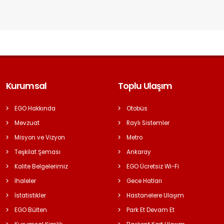
Kurumsal
Toplu Ulaşım
EGO Hakkında
Otobüs
Mevzuat
Raylı Sistemler
Misyon ve Vizyon
Metro
Teşkilat Şeması
Ankaray
Kalite Belgelerimiz
EGO Ücretsiz Wi-Fi
İhaleler
Gece Hatları
İstatistikler
Hastanelere Ulaşım
EGO Bülten
Park Et Devam Et