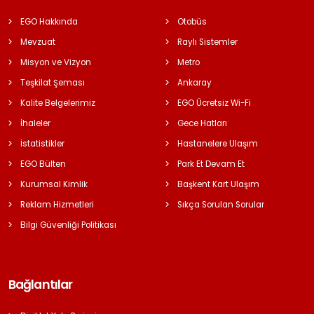
EGO Hakkında
Otobüs
Mevzuat
Raylı Sistemler
Misyon ve Vizyon
Metro
Teşkilat Şeması
Ankaray
Kalite Belgelerimiz
EGO Ücretsiz Wi-Fi
İhaleler
Gece Hatları
İstatistikler
Hastanelere Ulaşım
EGO Bülten
Park Et Devam Et
Kurumsal Kimlik
Başkent Kart Ulaşım
Reklam Hizmetleri
Sıkça Sorulan Sorular
Bilgi Güvenliği Politikası
Bağlantılar