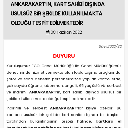
ANKARAKART’IN, KART SAHİBİ DIŞINDA
USULSÜZ BİR ŞEKİLDE KULLANILMAKTA
OLDUĞU TESPİT EDİLMEKTEDİR
08 Haziran 2022
Sayı:2022/32
DUYURU
Kuruluşumuz EGO Genel Müdürlüğü ile Genel Müdürlüğümüz
denetiminde hizmet vermekte olan toplu taşıma araçlarında,
şoför ve saha denetim personelimizce yapılan kontrollerde;
çok sayıda öğrenci, abonman, engelli, 65 yaş üstü vb. serbest
ve indirimli
ANKARAKART
’ın, kart sahibi dışında usulsüz bir
şekilde kullanılmakta olduğu tespit edilmektedir.
İndirimli ve serbest
ANKARAKART
’lar kişiye özeldir. Bu
kartların usulsüz bir şekilde kart sahibi dışında bir başkası
tarafından kullanılmasının tespiti halinde, k
artlara el
konularak kart sahibine ve kartı kullanan kişiye ayrı ayrı