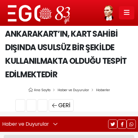
ANKARAKART’IN, KART SAHİBİ
DIŞINDA USULSÜZ BİR ŞEKİLDE
KULLANILMAKTA OLDUĞU TESPİT
EDİLMEKTEDİR
Ana Sayfa
Haber ve Duyurular
Haberler
GERI
Haber ve Duyurular