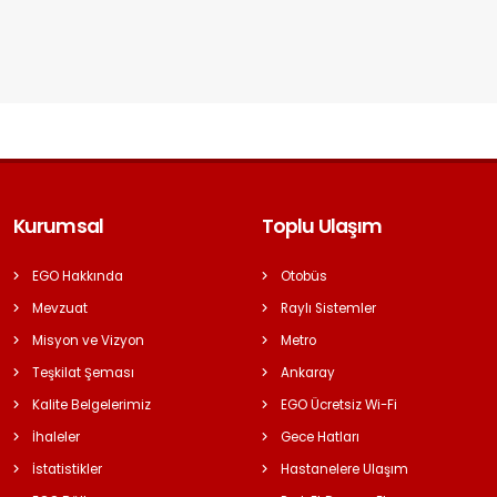
Kurumsal
Toplu Ulaşım
EGO Hakkında
Otobüs
Mevzuat
Raylı Sistemler
Misyon ve Vizyon
Metro
Teşkilat Şeması
Ankaray
Kalite Belgelerimiz
EGO Ücretsiz Wi-Fi
İhaleler
Gece Hatları
İstatistikler
Hastanelere Ulaşım