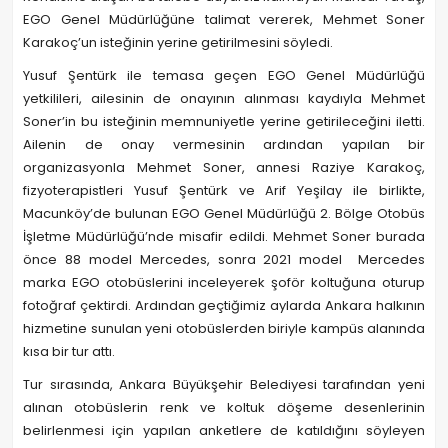
EGO Genel Müdürlüğüne talimat vererek, Mehmet Soner
Karakoç’un isteğinin yerine getirilmesini söyledi.
Yusuf Şentürk ile temasa geçen EGO Genel Müdürlüğü
yetkilileri, ailesinin de onayının alınması kaydıyla Mehmet
Soner’in bu isteğinin memnuniyetle yerine getirileceğini iletti.
Ailenin de onay vermesinin ardından yapılan bir
organizasyonla Mehmet Soner, annesi Raziye Karakoç,
fizyoterapistleri Yusuf Şentürk ve Arif Yeşilay ile birlikte,
Macunköy’de bulunan EGO Genel Müdürlüğü 2. Bölge Otobüs
İşletme Müdürlüğü’nde misafir edildi. Mehmet Soner burada
önce 88 model Mercedes, sonra 2021 model Mercedes
marka EGO otobüslerini inceleyerek şoför koltuğuna oturup
fotoğraf çektirdi. Ardından geçtiğimiz aylarda Ankara halkının
hizmetine sunulan yeni otobüslerden biriyle kampüs alanında
kısa bir tur attı.
Tur sırasında, Ankara Büyükşehir Belediyesi tarafından yeni
alınan otobüslerin renk ve koltuk döşeme desenlerinin
belirlenmesi için yapılan anketlere de katıldığını söyleyen