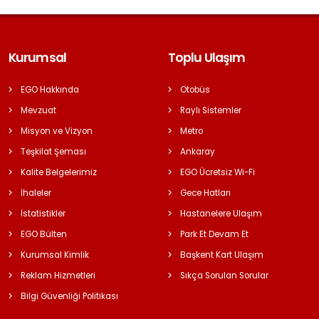
Kurumsal
Toplu Ulaşım
EGO Hakkında
Otobüs
Mevzuat
Raylı Sistemler
Misyon ve Vizyon
Metro
Teşkilat Şeması
Ankaray
Kalite Belgelerimiz
EGO Ücretsiz Wi-Fi
İhaleler
Gece Hatları
İstatistikler
Hastanelere Ulaşım
EGO Bülten
Park Et Devam Et
Kurumsal Kimlik
Başkent Kart Ulaşım
Reklam Hizmetleri
Sıkça Sorulan Sorular
Bilgi Güvenliği Politikası