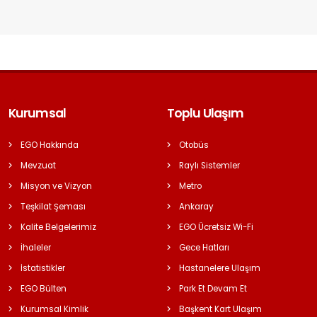
Kurumsal
Toplu Ulaşım
EGO Hakkında
Otobüs
Mevzuat
Raylı Sistemler
Misyon ve Vizyon
Metro
Teşkilat Şeması
Ankaray
Kalite Belgelerimiz
EGO Ücretsiz Wi-Fi
İhaleler
Gece Hatları
İstatistikler
Hastanelere Ulaşım
EGO Bülten
Park Et Devam Et
Kurumsal Kimlik
Başkent Kart Ulaşım