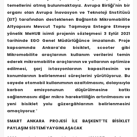
temellerini atmış bulunmaktayız. Avrupa Birliği'nin bir
organı olan Avrupa İnovasyon ve Teknoloji Enstitüsü
(EIT) tarafından desteklenen Bağlantılı Mikromobilite
Altyapısını Mevcut Toplu Taşımaya Entegre Etmeye
yönelik MeHUB isimli projenin sözleşmesi 3 Eylül 2021
tarihinde EGO Genel Müdürlüğünce imzalandı. Proje
kapsamında Ankara’da bisiklet, scooter gibi
Mikromobilite araçlarının kullanım verilerini temin
ederek mikromobilite araçlarının ve yollarının optimize
edilmesi, şarj istasyonlarının kapasitesinin ve
konumlarının belirlenmesi süreçlerini yürütüyoruz. Bu
sayede otomobil kullanımının azaltılmasını, dolayısıyla
karbon emisyonunun düşürülmesine katkı
sağlanmasını diğer mikro hareketliliğin artırılmasını ve
yeni bisiklet yolu güzergâhlarının belirlenmesini
amaçlıyoruz
.”
SMART ANKARA PROJESİ İLE BAŞKENT’TE BİSİKLET
PAYLAŞIM SİSTEMİ YAYGINLAŞACAK