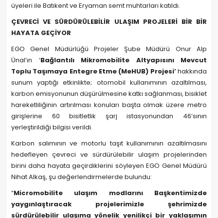
üyeleri ile Batıkent ve Eryaman semt muhtarları katıldı.
ÇEVRECİ VE SÜRDÜRÜLEBİLİR ULAŞIM PROJELERİ BİR BİR
HAYATA GEÇİYOR
EGO Genel Müdürlüğü Projeler Şube Müdürü Onur Alp
Ünal’ın ‘
Bağlantılı Mikromobilite Altyapısını Mevcut
Toplu Taşımaya Entegre Etme (MeHUB) Projesi’
hakkında
sunum yaptığı etkinlikte; otomobil kullanımının azaltılması,
karbon emisyonunun düşürülmesine katkı sağlanması, bisiklet
hareketliliğinin artırılması konuları başta olmak üzere metro
girişlerine 60 bisitletlik şarj istasyonundan 46’sının
yerleştirildiği bilgisi verildi.
Karbon salımının ve motorlu taşıt kullanımının azaltılmasını
hedefleyen çevreci ve sürdürülebilir ulaşım projelerinden
birini daha hayata geçirdiklerini söyleyen EGO Genel Müdürü
Nihat Alkaş, şu değerlendirmelerde bulundu:
“
Micromobilite ulaşım modlarını Başkentimizde
yaygınlaştıracak projelerimizle şehrimizde
sürdürülebilir ulaşıma yönelik yenilikçi bir yaklaşımın