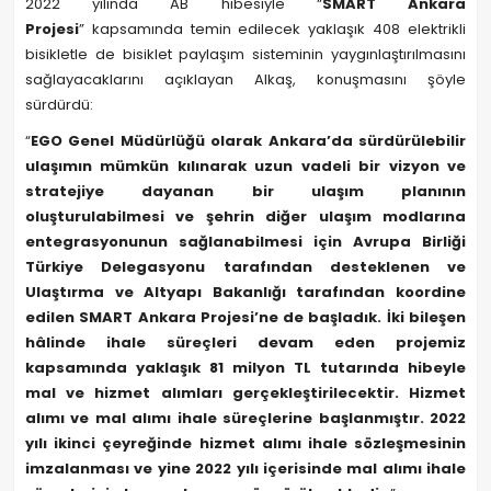
2022 yılında AB hibesiyle “
SMART Ankara
Projesi
” kapsamında temin edilecek yaklaşık 408 elektrikli
bisikletle de bisiklet paylaşım sisteminin yaygınlaştırılmasını
sağlayacaklarını açıklayan Alkaş, konuşmasını şöyle
sürdürdü:
“
EGO Genel Müdürlüğü olarak Ankara’da sürdürülebilir
ulaşımın mümkün kılınarak uzun vadeli bir vizyon ve
stratejiye dayanan bir ulaşım planının
oluşturulabilmesi ve şehrin diğer ulaşım modlarına
entegrasyonunun sağlanabilmesi için Avrupa Birliği
Türkiye Delegasyonu tarafından desteklenen ve
Ulaştırma ve Altyapı Bakanlığı tarafından koordine
edilen SMART Ankara Projesi’ne de başladık. İki bileşen
hâlinde ihale süreçleri devam eden projemiz
kapsamında yaklaşık 81 milyon TL tutarında hibeyle
mal ve hizmet alımları gerçekleştirilecektir. Hizmet
alımı ve mal alımı ihale süreçlerine başlanmıştır. 2022
yılı ikinci çeyreğinde hizmet alımı ihale sözleşmesinin
imzalanması ve yine 2022 yılı içerisinde mal alımı ihale