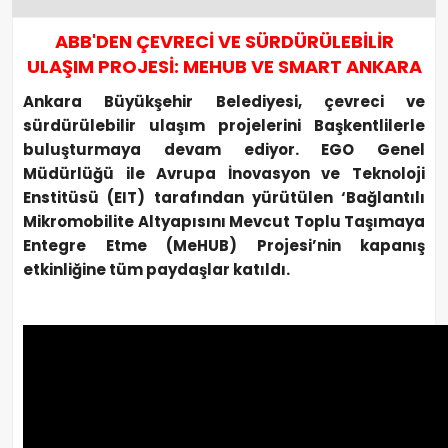
ABB'DEN ÇEVRECİ VE SÜRDÜRÜLEBİLİR
ULAŞIM PROJESİ: MEHUB VE SMART ANKARA
Ankara Büyükşehir Belediyesi, çevreci ve
sürdürülebilir ulaşım projelerini Başkentlilerle
buluşturmaya devam ediyor. EGO Genel
Müdürlüğü ile Avrupa İnovasyon ve Teknoloji
Enstitüsü (EIT) tarafından yürütülen ‘Bağlantılı
Mikromobilite Altyapısını Mevcut Toplu Taşımaya
Entegre Etme (MeHUB) Projesi’nin kapanış
etkinliğine tüm paydaşlar katıldı.