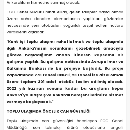
Ankaralıların hizmetine sunmuş olacak.
EGO Genel Müdürü Nihat Alkaş, gelen talepler başta olmak
üzere saha denetim elemanlarının yaptıkları gözlemler
neticesinde yeni otobüsleri yoğunluk tespit edilen hatlara
verdiklerini açıkladı:
“
Kent içi toplu ulaşımı rahatlatmak ve toplu ulaşımla
ilgili Ankara’mızın sorunlarını çözebilmek amacıyla
göreve başladığımız andan itibaren kapsamlı bir
çalışma yaptık. Bu çalışma neticesinde Avrupa İmar ve
Kalkınma Bankası ile bir projeye başladık. Bu proje
kapsamında 273 tanesi CNG’li, 28 tanesi ise dizel olmak
üzere toplam 301 adet otobüs teslim edilmiş olacak.
2022 yılı haziran sonuna kadar bu araçların hepsi
Ankara'ya ulaşmış ve Ankaralı hemşehrilerimize hizmet
vermeye başlayacak.
”
TOPLU ULAŞIMDA ÖNCELİK CAN GÜVENLİĞİ
Toplu ulaşımda can güvenliğini önceleyen EGO Genel
Müdürlüğü, son teknoloji ürünü otobüslerle engelli