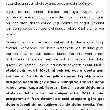
vatandaşların da rahat seyahat edebilmesini sağlıyor.
Alçak tabanlı, klimalı, bisiklet taşımaya uygun, yolcu
bilgilendirme ekranları, anons sistemi ve çift girişli USB girişi
bulunan otobüslerde ayrıca yaşlı, hamile ve engelli yolcular
için geniş koltuk ve tekerlekli sandalyelere özel alanlar yer
alıyor.
Güvenlik donanımı ile dikkat çeken otobüslerde araç takip
sistemi, kameralar ve kayıt sisteminin de bulunduğunu
belirten EGO otobüs şoförü Murat Karakılıç yeni alınan
otobüslerin hem şoför hem de yolcular bakımından daha
güvenli ve konforlu olduğuna dikkat çekerek, “
Yeni CNG’li
otobüslerin yakıt tüketimi çok iyi, çevre dostu aynı
zamanda. Araçlarda engelli asansör kapakları eski
araçlara nazaran çok daha kullanışlı ve trafikte daha
rahat açıp kapatabiliyoruz. Engelli vatandaşlarımız
otobüse daha rahat binebiliyor artık. 2022 model
araçlarımızın fren sistemi de eski araçlara göre çok
daha güvenli duruş sağlıyor ve de daha sessiz. Yeni