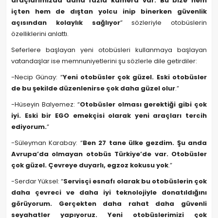
araçlarımızda daha fazla kamera var. Bu bize hem
içten hem de dıştan yolcu inip binerken güvenlik
açısından kolaylık sağlıyor
” sözleriyle otobüslerin
özelliklerini anlattı.
Seferlere başlayan yeni otobüsleri kullanmaya başlayan
vatandaşlar ise memnuniyetlerini şu sözlerle dile getirdiler:
-Necip Günay: “
Yeni otobüsler çok güzel. Eski otobüsler
de bu şekilde düzenlenirse çok daha güzel olur
.”
-Hüseyin Balyemez: “
Otobüsler olması gerektiği gibi çok
iyi. Eski bir EGO emekçisi olarak yeni araçları tercih
ediyorum.
”
-Süleyman Karabay: “
Ben 27 tane ülke gezdim. Şu anda
Avrupa’da olmayan otobüs Türkiye’de var. Otobüsler
çok güzel. Çevreye duyarlı, egzoz kokusu yok
.”
-Serdar Yüksel: “
Servisçi esnafı olarak bu otobüslerin çok
daha çevreci ve daha iyi teknolojiyle donatıldığını
görüyorum. Gerçekten daha rahat daha güvenli
seyahatler yapıyoruz. Yeni otobüslerimizi çok