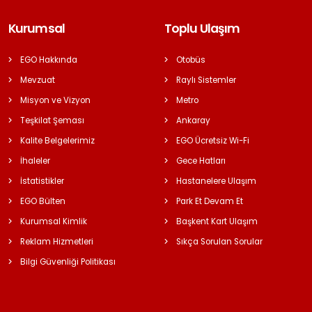
Kurumsal
Toplu Ulaşım
EGO Hakkında
Otobüs
Mevzuat
Raylı Sistemler
Misyon ve Vizyon
Metro
Teşkilat Şeması
Ankaray
Kalite Belgelerimiz
EGO Ücretsiz Wi-Fi
İhaleler
Gece Hatları
İstatistikler
Hastanelere Ulaşım
EGO Bülten
Park Et Devam Et
Kurumsal Kimlik
Başkent Kart Ulaşım
Reklam Hizmetleri
Sıkça Sorulan Sorular
Bilgi Güvenliği Politikası