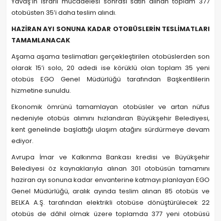
Yavaş’ın ısrarlı mücadelesi sonrası satın alınan toplam 377
otobüsten 35’i daha teslim alındı.
HAZİRAN AYI SONUNA KADAR OTOBÜSLERİN TESLİMATLARI
TAMAMLANACAK
Aşama aşama teslimatları gerçekleştirilen otobüslerden son
olarak 15’i solo, 20 adedi ise körüklü olan toplam 35 yeni
otobüs EGO Genel Müdürlüğü tarafından Başkentlilerin
hizmetine sunuldu.
Ekonomik ömrünü tamamlayan otobüsler ve artan nüfus
nedeniyle otobüs alımını hızlandıran Büyükşehir Belediyesi,
kent genelinde başlattığı ulaşım atağını sürdürmeye devam
ediyor.
Avrupa İmar ve Kalkınma Bankası kredisi ve Büyükşehir
Belediyesi öz kaynaklarıyla alınan 301 otobüsün tamamını
haziran ayı sonuna kadar envanterine katmayı planlayan EGO
Genel Müdürlüğü, aralık ayında teslim alınan 85 otobüs ve
BELKA A.Ş. tarafından elektrikli otobüse dönüştürülecek 22
otobüs de dâhil olmak üzere toplamda 377 yeni otobüsü