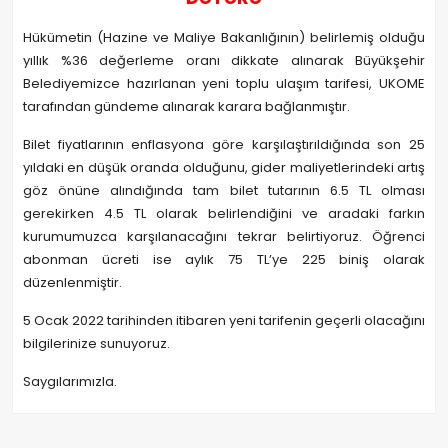
Hükümetin (Hazine ve Maliye Bakanlığının) belirlemiş olduğu
yıllık %36 değerleme oranı dikkate alınarak Büyükşehir
Belediyemizce hazırlanan yeni toplu ulaşım tarifesi, UKOME
tarafından gündeme alınarak karara bağlanmıştır.
Bilet fiyatlarının enflasyona göre karşılaştırıldığında son 25
yıldaki en düşük oranda olduğunu, gider maliyetlerindeki artış
göz önüne alındığında tam bilet tutarının 6.5 TL olması
gerekirken 4.5 TL olarak belirlendiğini ve aradaki farkın
kurumumuzca karşılanacağını tekrar belirtiyoruz. Öğrenci
abonman ücreti ise aylık 75 TL’ye 225 biniş olarak
düzenlenmiştir.
5 Ocak 2022 tarihinden itibaren yeni tarifenin geçerli olacağını
bilgilerinize sunuyoruz.
Saygılarımızla.