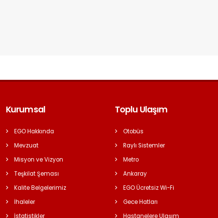
Kurumsal
Toplu Ulaşım
EGO Hakkında
Otobüs
Mevzuat
Raylı Sistemler
Misyon ve Vizyon
Metro
Teşkilat Şeması
Ankaray
Kalite Belgelerimiz
EGO Ücretsiz Wi-Fi
İhaleler
Gece Hatları
İstatistikler
Hastanelere Ulaşım