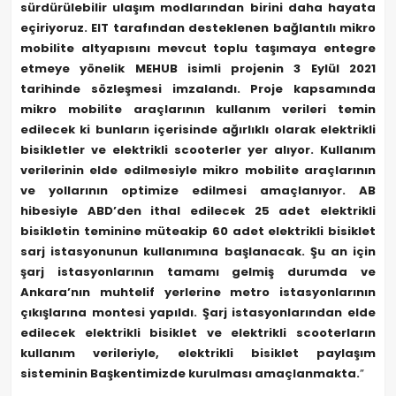
sürdürülebilir ulaşım modlarından birini daha hayata
eçiriyoruz. EIT tarafından desteklenen bağlantılı mikro
mobilite altyapısını mevcut toplu taşımaya entegre
etmeye yönelik MEHUB isimli projenin 3 Eylül 2021
tarihinde sözleşmesi imzalandı. Proje kapsamında
mikro mobilite araçlarının kullanım verileri temin
edilecek ki bunların içerisinde ağırlıklı olarak elektrikli
bisikletler ve elektrikli scooterler yer alıyor. Kullanım
verilerinin elde edilmesiyle mikro mobilite araçlarının
ve yollarının optimize edilmesi amaçlanıyor. AB
hibesiyle ABD’den ithal edilecek 25 adet elektrikli
bisikletin teminine müteakip 60 adet elektrikli bisiklet
sarj istasyonunun kullanımına başlanacak. Şu an için
şarj istasyonlarının tamamı gelmiş durumda ve
Ankara’nın muhtelif yerlerine metro istasyonlarının
çıkışlarına montesi yapıldı. Şarj istasyonlarından elde
edilecek elektrikli bisiklet ve elektrikli scooterların
kullanım verileriyle, elektrikli bisiklet paylaşım
sisteminin Başkentimizde kurulması amaçlanmakta.
”