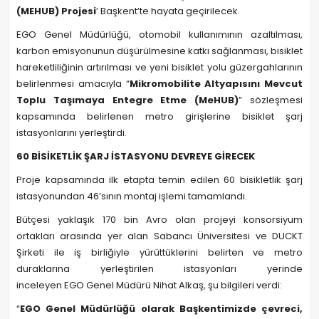
(MEHUB) Projesi
’ Başkent’te hayata geçirilecek.
EGO Genel Müdürlüğü, otomobil kullanımının azaltılması,
karbon emisyonunun düşürülmesine katkı sağlanması, bisiklet
hareketliliğinin artırılması ve yeni bisiklet yolu güzergahlarının
belirlenmesi amacıyla “
Mikromobilite Altyapısını Mevcut
Toplu Taşımaya Entegre Etme (MeHUB)
” sözleşmesi
kapsamında belirlenen metro girişlerine bisiklet şarj
istasyonlarını yerleştirdi.
60 BİSİKETLİK ŞARJ İSTASYONU DEVREYE GİRECEK
Proje kapsamında ilk etapta temin edilen 60 bisikletlik şarj
istasyonundan 46’sının montaj işlemi tamamlandı.
Bütçesi yaklaşık 170 bin Avro olan projeyi konsorsiyum
ortakları arasında yer alan Sabancı Üniversitesi ve DUCKT
Şirketi ile iş birliğiyle yürüttüklerini belirten ve metro
duraklarına yerleştirilen istasyonları yerinde
inceleyen EGO Genel Müdürü Nihat Alkaş, şu bilgileri verdi:
“
EGO Genel Müdürlüğü olarak Başkentimizde çevreci,