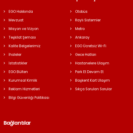
EGO Hakkında
Otobüs
Mevzuat
Raylı Sistemler
Misyon ve Vizyon
Metro
Teşkilat Şeması
Ankaray
Kalite Belgelerimiz
EGO Ücretsiz Wi-Fi
İhaleler
Gece Hatları
İstatistikler
Hastanelere Ulaşım
EGO Bülten
Park Et Devam Et
Kurumsal Kimlik
Başkent Kart Ulaşım
Reklam Hizmetleri
Sıkça Sorulan Sorular
Bilgi Güvenliği Politikası
Bağlantılar