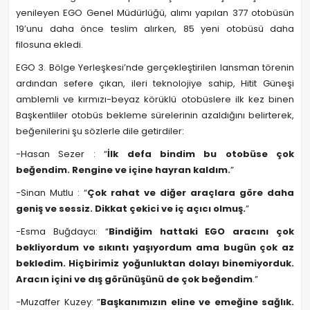
yenileyen EGO Genel Müdürlüğü, alımı yapılan 377 otobüsün
19’unu daha önce teslim alırken, 85 yeni otobüsü daha
filosuna ekledi.
EGO 3. Bölge Yerleşkesi’nde gerçekleştirilen lansman törenin
ardından sefere çıkan, ileri teknolojiye sahip, Hitit Güneşi
amblemli ve kırmızı-beyaz körüklü otobüslere ilk kez binen
Başkentliler otobüs bekleme sürelerinin azaldığını belirterek,
beğenilerini şu sözlerle dile getirdiler:
-Hasan Sezer : “
İlk defa bindim bu otobüse çok
beğendim. Rengine ve içine hayran kaldım.
”
-Sinan Mutlu : “
Çok rahat ve diğer araçlara göre daha
geniş ve sessiz. Dikkat çekici ve iç açıcı olmuş.
”
-Esma Buğdaycı: “
Bindiğim hattaki EGO aracını çok
bekliyordum ve sıkıntı yaşıyordum ama bugün çok az
bekledim. Hiçbirimiz yoğunluktan dolayı binemiyorduk.
Aracın içini ve dış görünüşünü de çok beğendim
.”
-Muzaffer Kuzey: ”
Başkanımızın eline ve emeğine sağlık.