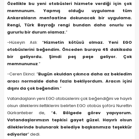
Özellikle bu yeni otobüsleri hizmete verdiği için çok
memnunum. Yapmış olduğu uygulama tüm
Ankaralıların menfaatine dokunacak bir uygulama.
Rengi, Türk Bayrağı rengi bundan daha onurlu ve
gururlu bir durum olamaz.
”
-Hüseyin Aslı: “
Hizmetin kötüsü olmaz. Yeni EGO
otobüslerini beğendim. Önceden buraya 45 dakikada
bir geliyordu. Şimdi peş peşe geliyor. Çok
memnununuz
.”
-Ceren Ekinci: ”
Bugün okuldan çıkınca daha az bekledim
aracı normalde daha fazla bekliyordum. Aracın içini
dışını da çok beğendim
.”
Vatandaşların yeni EGO otobüslerini çok beğendiğini ve hayırlı
olsun dileklerini ilettiklerini belirten EGO otobüs şoförü Nurettin
Gürkanteber de, “
4. Bölgede görev yapıyorum.
Vatandaşlarımızın tepkisi gayet güzel. Hayırlı olsun
dileklerinde bulunarak belediye başkanımıza teşekkür
ediyorlar
” dedi.