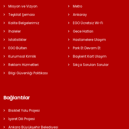
Misyon ve Vizyon
Metro
Teşkilat Şeması
Ankaray
Kalite Belgelerimiz
EGO Ücretsiz Wi-Fi
İhaleler
Gece Hatları
İstatistikler
Hastanelere Ulaşım
EGO Bülten
Park Et Devam Et
Kurumsal Kimlik
Başkent Kart Ulaşım
Reklam Hizmetleri
Sıkça Sorulan Sorular
Bilgi Güvenliği Politikası
Bağlantılar
Bisiklet Yolu Projesi
İşaret Dili Projesi
Ankara Büyükşehir Belediyesi