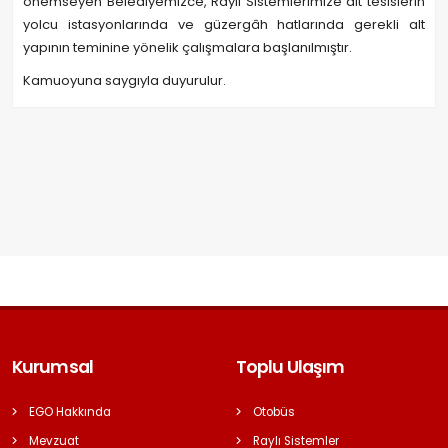
önemseyen Belediyemizce, Raylı Sistemlerimize ait tesislerin
yolcu istasyonlarında ve güzergâh hatlarında gerekli alt
yapının teminine yönelik çalışmalara başlanılmıştır.
Kamuoyuna saygıyla duyurulur.
Kurumsal
Toplu Ulaşım
EGO Hakkında
Otobüs
Mevzuat
Raylı Sistemler