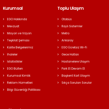
Kurumsal
Toplu Ulaşım
EGO Hakkında
Otobüs
Mevzuat
Raylı Sistemler
Misyon ve Vizyon
Metro
Teşkilat Şeması
Ankaray
Kalite Belgelerimiz
EGO Ücretsiz Wi-Fi
İhaleler
Gece Hatları
İstatistikler
Hastanelere Ulaşım
EGO Bülten
Park Et Devam Et
Kurumsal Kimlik
Başkent Kart Ulaşım
Reklam Hizmetleri
Sıkça Sorulan Sorular
Bilgi Güvenliği Politikası