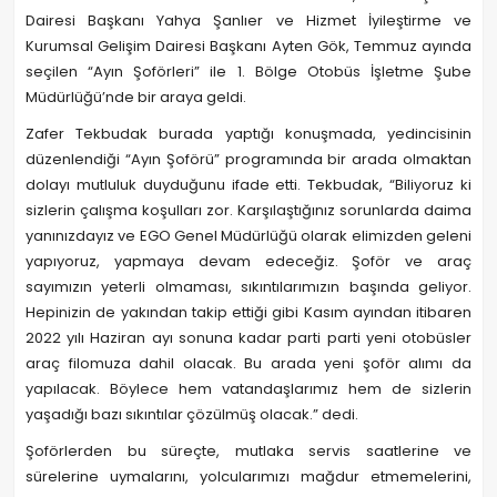
Dairesi Başkanı Yahya Şanlıer ve Hizmet İyileştirme ve
Kurumsal Gelişim Dairesi Başkanı Ayten Gök, Temmuz ayında
seçilen “Ayın Şoförleri” ile 1. Bölge Otobüs İşletme Şube
Müdürlüğü’nde bir araya geldi.
Zafer Tekbudak burada yaptığı konuşmada, yedincisinin
düzenlendiği “Ayın Şoförü” programında bir arada olmaktan
dolayı mutluluk duyduğunu ifade etti. Tekbudak, “Biliyoruz ki
sizlerin çalışma koşulları zor. Karşılaştığınız sorunlarda daima
yanınızdayız ve EGO Genel Müdürlüğü olarak elimizden geleni
yapıyoruz, yapmaya devam edeceğiz. Şoför ve araç
sayımızın yeterli olmaması, sıkıntılarımızın başında geliyor.
Hepinizin de yakından takip ettiği gibi Kasım ayından itibaren
2022 yılı Haziran ayı sonuna kadar parti parti yeni otobüsler
araç filomuza dahil olacak. Bu arada yeni şoför alımı da
yapılacak. Böylece hem vatandaşlarımız hem de sizlerin
yaşadığı bazı sıkıntılar çözülmüş olacak.” dedi.
Şoförlerden bu süreçte, mutlaka servis saatlerine ve
sürelerine uymalarını, yolcularımızı mağdur etmemelerini,