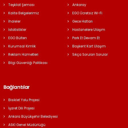
Teşkilat Şeması
Ankaray
Kalite Belgelerimiz
EGO Ücretsiz Wi-Fi
İhaleler
Gece Hatları
İstatistikler
Hastanelere Ulaşım
EGO Bülten
Park Et Devam Et
Kurumsal Kimlik
Başkent Kart Ulaşım
Reklam Hizmetleri
Sıkça Sorulan Sorular
Bilgi Güvenliği Politikası
Bağlantılar
Bisiklet Yolu Projesi
İşaret Dili Projesi
Ankara Büyükşehir Belediyesi
ASKİ Genel Müdürlüğü