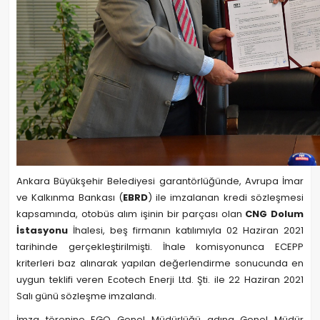
Ankara Büyükşehir Belediyesi garantörlüğünde, Avrupa İmar
ve Kalkınma Bankası (
EBRD
) ile imzalanan kredi sözleşmesi
kapsamında, otobüs alım işinin bir parçası olan
CNG Dolum
İstasyonu
İhalesi, beş firmanın katılımıyla 02 Haziran 2021
tarihinde gerçekleştirilmişti. İhale komisyonunca ECEPP
kriterleri baz alınarak yapılan değerlendirme sonucunda en
uygun teklifi veren Ecotech Enerji Ltd. Şti. ile 22 Haziran 2021
Salı günü sözleşme imzalandı.
İmza törenine EGO Genel Müdürlüğü adına Genel Müdür