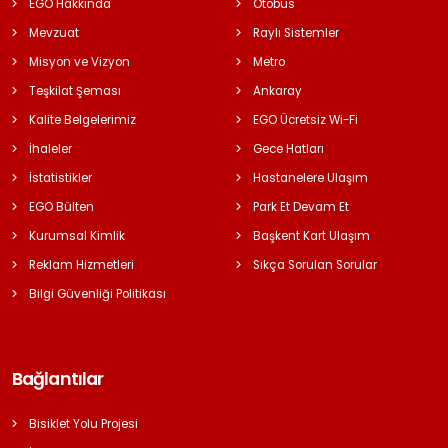
EGO Hakkında
Otobüs
Mevzuat
Raylı Sistemler
Misyon ve Vizyon
Metro
Teşkilat Şeması
Ankaray
Kalite Belgelerimiz
EGO Ücretsiz Wi-Fi
İhaleler
Gece Hatları
İstatistikler
Hastanelere Ulaşım
EGO Bülten
Park Et Devam Et
Kurumsal Kimlik
Başkent Kart Ulaşım
Reklam Hizmetleri
Sıkça Sorulan Sorular
Bilgi Güvenliği Politikası
Bağlantılar
Bisiklet Yolu Projesi