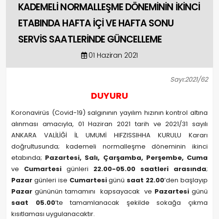
KADEMELİ NORMALLEŞME DÖNEMİNİN İKİNCİ
ETABINDA HAFTA İÇİ VE HAFTA SONU
SERVİS SAATLERİNDE GÜNCELLEME
01 Haziran 2021
Sayı:2021/62
DUYURU
Koronavirüs (Covid-19) salgınının yayılım hızının kontrol altına
alınması amacıyla, 01 Haziran 2021 tarih ve 2021/31 sayılı
ANKARA VALİLİĞİ İL UMUMİ HIFZISSIHHA KURULU Kararı
doğrultusunda; kademeli normalleşme döneminin ikinci
etabında;
Pazartesi, Salı, Çarşamba, Perşembe, Cuma
ve
Cumartesi
günleri
22.00-05.00 saatleri arasında
;
Pazar
günleri ise
Cumartesi
günü
saat 22.00
’den başlayıp
Pazar
gününün tamamını kapsayacak ve
Pazartesi
günü
saat 05.00
’te tamamlanacak şekilde sokağa çıkma
kısıtlaması uygulanacaktır.