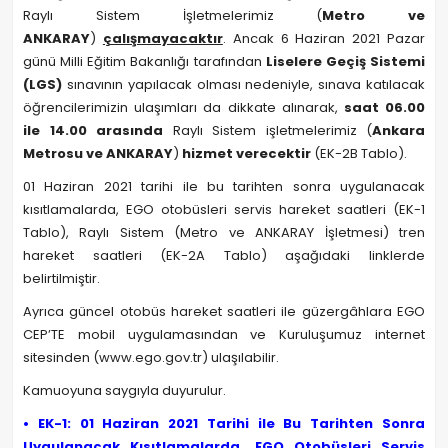
Raylı Sistem İşletmelerimiz (
Metro ve
ANKARAY
)
çalışmayacaktır
. Ancak 6 Haziran 2021 Pazar
günü Milli Eğitim Bakanlığı tarafından
Liselere Geçiş Sistemi
(LGS)
sınavının yapılacak olması nedeniyle, sınava katılacak
öğrencilerimizin ulaşımları da dikkate alınarak,
saat 06.00
ile 14.00 arasında
Raylı Sistem işletmelerimiz (
Ankara
Metrosu ve ANKARAY
)
hizmet verecektir
(EK-2B Tablo).
01 Haziran 2021 tarihi ile bu tarihten sonra uygulanacak
kısıtlamalarda, EGO otobüsleri servis hareket saatleri (EK-1
Tablo), Raylı Sistem (Metro ve ANKARAY İşletmesi) tren
hareket saatleri (EK-2A Tablo) aşağıdaki linklerde
belirtilmiştir.
Ayrıca güncel otobüs hareket saatleri ile güzergâhlara EGO
CEP’TE mobil uygulamasından ve Kuruluşumuz internet
sitesinden (www.ego.gov.tr) ulaşılabilir.
Kamuoyuna saygıyla duyurulur.
• EK-1: 01 Haziran 2021 Tarihi ile Bu Tarihten Sonra
Uygulanacak Kısıtlamalarda, EGO Otobüsleri Servis