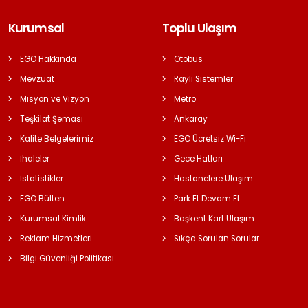
Kurumsal
Toplu Ulaşım
EGO Hakkında
Otobüs
Mevzuat
Raylı Sistemler
Misyon ve Vizyon
Metro
Teşkilat Şeması
Ankaray
Kalite Belgelerimiz
EGO Ücretsiz Wi-Fi
İhaleler
Gece Hatları
İstatistikler
Hastanelere Ulaşım
EGO Bülten
Park Et Devam Et
Kurumsal Kimlik
Başkent Kart Ulaşım
Reklam Hizmetleri
Sıkça Sorulan Sorular
Bilgi Güvenliği Politikası