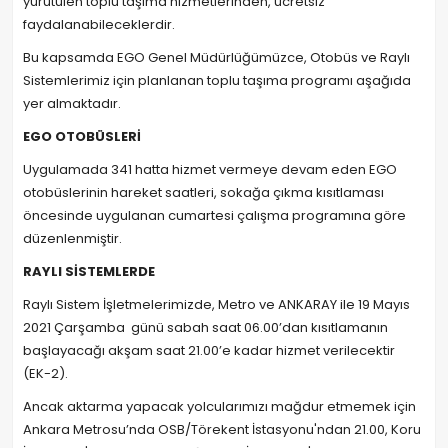
yürütülen toplu taşıma hizmetlerinden, ücretsiz
faydalanabileceklerdir.
Bu kapsamda EGO Genel Müdürlüğümüzce, Otobüs ve Raylı
Sistemlerimiz için planlanan toplu taşıma programı aşağıda
yer almaktadır.
EGO OTOBÜSLERİ
Uygulamada 341 hatta hizmet vermeye devam eden EGO
otobüslerinin hareket saatleri, sokağa çıkma kısıtlaması
öncesinde uygulanan cumartesi çalışma programına göre
düzenlenmiştir.
RAYLI SİSTEMLERDE
Raylı Sistem İşletmelerimizde, Metro ve ANKARAY ile 19 Mayıs
2021 Çarşamba günü sabah saat 06.00’dan kısıtlamanın
başlayacağı akşam saat 21.00’e kadar hizmet verilecektir
(EK-2).
Ancak aktarma yapacak yolcularımızı mağdur etmemek için
Ankara Metrosu’nda OSB/Törekent İstasyonu'ndan 21.00, Koru