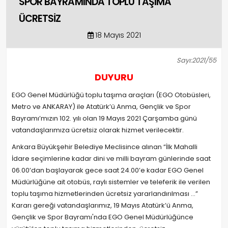
SPOR BAYRAMINDA TOPLU TAŞIMA
ÜCRETSİZ
18 Mayıs 2021
Sayı:2021/55
DUYURU
EGO Genel Müdürlüğü toplu taşıma araçları (EGO Otobüsleri,
Metro ve ANKARAY) ile Atatürk’ü Anma, Gençlik ve Spor
Bayramı’mızın 102. yılı olan 19 Mayıs 2021 Çarşamba günü
vatandaşlarımıza ücretsiz olarak hizmet verilecektir.
Ankara Büyükşehir Belediye Meclisince alınan “İlk Mahalli
İdare seçimlerine kadar dini ve milli bayram günlerinde saat
06.00’dan başlayarak gece saat 24.00’e kadar EGO Genel
Müdürlüğüne ait otobüs, raylı sistemler ve teleferik ile verilen
toplu taşıma hizmetlerinden ücretsiz yararlandırılması …”
Kararı gereği vatandaşlarımız, 19 Mayıs Atatürk’ü Anma,
Gençlik ve Spor Bayramı'nda EGO Genel Müdürlüğünce