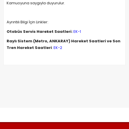
Kamuoyuna saygıyla duyurulur.
Ayrıntılı Bilgi İçin Linkler:
Otobüs Servis Hareket Saatleri:
EK-1
Raylı Sistem (Metro, ANKARAY) Hareket Saatleri ve Son
Tren Hareket Saatleri
:
EK-2