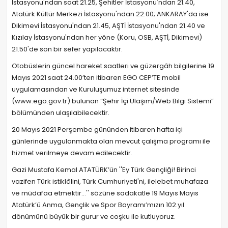
İstasyonu'ndan saat 21.25, Şehitler İstasyonu'ndan 21.40,
Atatürk Kültür Merkezi İstasyonu'ndan 22.00; ANKARAY'da ise
Dikimevi İstasyonu'ndan 21.45, AŞTİ İstasyonu'ndan 21.40 ve
Kızılay İstasyonu'ndan her yöne (Koru, OSB, AŞTİ, Dikimevi)
21.50'de son bir sefer yapılacaktır.
Otobüslerin güncel hareket saatleri ve güzergâh bilgilerine 19
Mayıs 2021 saat 24.00’ten itibaren EGO CEP’TE mobil
uygulamasından ve Kuruluşumuz internet sitesinde
(www.ego.gov.tr) bulunan “Şehir İçi Ulaşım/Web Bilgi Sistemi”
bölümünden ulaşılabilecektir.
20 Mayıs 2021 Perşembe gününden itibaren hafta içi
günlerinde uygulanmakta olan mevcut çalışma programı ile
hizmet verilmeye devam edilecektir.
Gazi Mustafa Kemal ATATÜRK’ün ''Ey Türk Gençliği! Birinci
vazifen Türk istiklâlini, Türk Cumhuriyeti'ni, ilelebet muhafaza
ve müdafaa etmektir…'' sözüne sadakatle 19 Mayıs Mayıs
Atatürk’ü Anma, Gençlik ve Spor Bayramı’mızın 102.yıl
dönümünü büyük bir gurur ve coşku ile kutluyoruz.