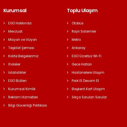
Kurumsal
Toplu Ulaşım
EGO Hakkında
Otobüs
Mevzuat
Raylı Sistemler
Misyon ve Vizyon
Metro
Teşkilat Şeması
Ankaray
Kalite Belgelerimiz
EGO Ücretsiz Wi-Fi
İhaleler
Gece Hatları
İstatistikler
Hastanelere Ulaşım
EGO Bülten
Park Et Devam Et
Kurumsal Kimlik
Başkent Kart Ulaşım
Reklam Hizmetleri
Sıkça Sorulan Sorular
Bilgi Güvenliği Politikası