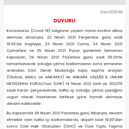
Sayı:2021/48
DUYURU
Koronavirüs (Covid-19) salgınının yayılım hızının kontrol altına
alınması amacıyla, 22 Nisan 2021 Perşembe günü saat
19.00’da başlayıp, 23 Nisan 2021 Cuma, 24 Nisan 2021
Cumartesi ve 25 Nisan 2021 Pazar günlerinin tamamını
kapsayan, 26 Nisan 2021 Pazartesi günü saat 05.00’te
tamamlanacak sokağa çıkma kısıtlamasının sona ermesinin
ardından, EGO Genel Müdürlüğü toplu taşıma araçları
(Otobüs, Metro ve ANKARAY) ile ANKARA VALİLİĞİ İL UMUMİ
HIFZISSIHHA KURULU’nun (UHK) 14 Nisan 2021 tarih ve 2021/19
sayılı Kararı çerçevesinde, hafta içi sokağa çıkma yasağına
uygun olarak hazırlanan tarifeye göre hizmet vermeye
devam edilecektir.
Bu kapsamda 26 Nisan 2021 Pazartesi günü itibarıyla, devam
etmekte olan hafta içi kısıtlamalarda, akşam saat 19.00’dan
sonra Özel Halk Otobüsleri (ÖHO) ve Özel Toplu Taşıma