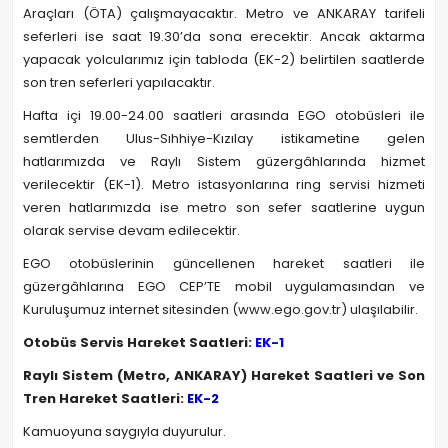
Araçları (ÖTA) çalışmayacaktır. Metro ve ANKARAY tarifeli
seferleri ise saat 19.30’da sona erecektir. Ancak aktarma
yapacak yolcularımız için tabloda (EK-2) belirtilen saatlerde
son tren seferleri yapılacaktır.
Hafta içi 19.00-24.00 saatleri arasında EGO otobüsleri ile
semtlerden Ulus-Sıhhiye-Kızılay istikametine gelen
hatlarımızda ve Raylı Sistem güzergâhlarında hizmet
verilecektir (EK-1). Metro istasyonlarına ring servisi hizmeti
veren hatlarımızda ise metro son sefer saatlerine uygun
olarak servise devam edilecektir.
EGO otobüslerinin güncellenen hareket saatleri ile
güzergâhlarına EGO CEP’TE mobil uygulamasından ve
Kuruluşumuz internet sitesinden (www.ego.gov.tr) ulaşılabilir.
Otobüs Servis Hareket Saatleri:
EK-1
Raylı Sistem (Metro, ANKARAY) Hareket Saatleri ve Son
Tren Hareket Saatleri:
EK-2
Kamuoyuna saygıyla duyurulur.