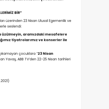
ERİMİZ BİR”
rı üzerinden 23 Nisan Ulusal Egemenlik ve
rle seslendi:
ama üzülmeyin, aramızdaki mesafelere
ımız tiyatrolarımız ve konserler ile
 çıkamayan çocuklara “
23 Nisan
nan Yavaş, ABB TV’den 22-25 Nisan tarihleri
.2021)