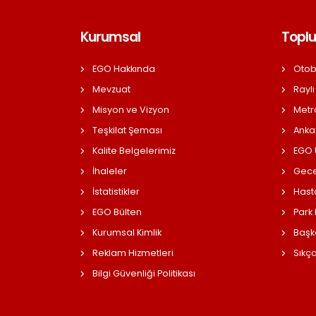
Kurumsal
Toplu
EGO Hakkında
Otob
Mevzuat
Raylı
Misyon ve Vizyon
Metr
Teşkilat Şeması
Anka
Kalite Belgelerimiz
EGO Ü
İhaleler
Gece
İstatistikler
Hast
EGO Bülten
Park
Kurumsal Kimlik
Başk
Reklam Hizmetleri
Sıkç
Bilgi Güvenliği Politikası