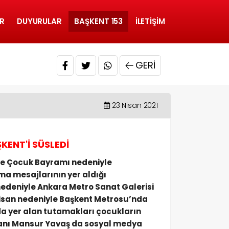
R
DUYURULAR
BAŞKENT 153
İLETIŞIM
GERI
23 Nisan 2021
KENT'İ SÜSLEDİ
 ve Çocuk Bayramı nedeniyle
ma mesajlarının yer aldığı
nedeniyle Ankara Metro Sanat Galerisi
 Nisan nedeniyle Başkent Metrosu’nda
a yer alan tutamakları çocukların
aşkanı Mansur Yavaş da sosyal medya