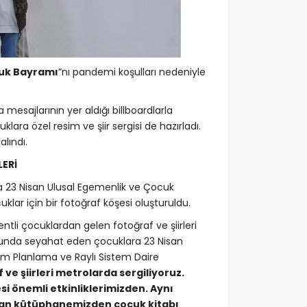
cuk Bayramı
”nı pandemi koşulları nedeniyle
mesajlarının yer aldığı billboardlarla
lara özel resim ve şiir sergisi de hazırladı.
lındı.
ERİ
 23 Nisan Ulusal Egemenlik ve Çocuk
klar için bir fotoğraf köşesi oluşturuldu.
tli çocuklardan gelen fotoğraf ve şiirleri
onunda seyahat eden çocuklara 23 Nisan
aşım Planlama ve Raylı Sistem Daire
ve şiirleri metrolarda sergiliyoruz.
si önemli etkinliklerimizden. Aynı
unan kütüphanemizden çocuk kitabı