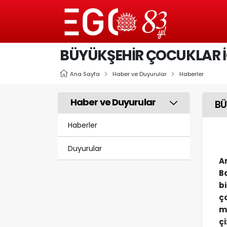
BÜYÜKŞEHİR ÇOCUKLAR İÇ
Ana Sayfa
Haber ve Duyurular
Haberler
Haber ve Duyurular
BÜ
Haberler
Duyurular
A
B
b
ç
m
ç