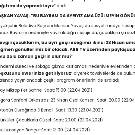
ağıtımı da yapmaktayız
” dedi.
AŞKAN YAVAŞ: “BU BAYRAM DA AYRIYIZ AMA ÜZÜLMEYİN GÖNÜLL
yükşehir Belediye Başkanı Mansur Yavaş da sosyal medya hesapla
cuk Bayramı nedeniyle yayımladığı mesajında, çocuklara şu sözle
evgili çocuklarım, bu ayrı geçireceğimiz ikinci 23 Nisan 
ğmen gönüllerimiz bir olacak. ABB TV üzerinden paylaşacağ
lu dolu zaman geçirin olur mu?
”
ndemi süreci ve sokağa çıkma kısıtlaması nedeniyle evlerinden
şkusunu evlerinize getiriyoruz
” diyerek tavsiyelerde de bulu
asında yayınlanacak çeşitli program önerilerini de sıraladı:
ay Mikrop Fer Sahne-Saat: 15.00 (22.04.2021)
gora Senfoni Orkestrası 23 Nisan Özel Konseri-Saat: 20.00 (22.04
tobüs Durağında 3 Bencil-Saat: 13.30 (23.04.2021)
ürküler Çocuklarla Güzel-Saat: 20.00 (23.04.2021)
ülümseyen Bahçe-Saat: 13.00 (24.04.2021)