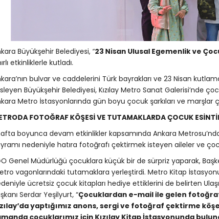
kara Büyükşehir Belediyesi, “
23 Nisan Ulusal Egemenlik ve Ço
nırlı etkinliklerle kutladı.
kara’nın bulvar ve caddelerini Türk bayrakları ve 23 Nisan kutlama 
sleyen Büyükşehir Belediyesi, Kızılay Metro Sanat Galerisi’nde çocuk
kara Metro İstasyonlarında gün boyu çocuk şarkıları ve marşlar ça
ETRODA FOTOĞRAF KÖŞESİ VE TUTAMAKLARDA ÇOCUK ESİNTİL
hafta boyunca devam etkinlikler kapsamında Ankara Metrosu’nda
yramı nedeniyle hatıra fotoğrafı çektirmek isteyen aileler ve çocu
O Genel Müdürlüğü çocuklara küçük bir de sürpriz yaparak, Başken
tro vagonlarındaki tutamaklara yerleştirdi. Metro Kitap İstasy
deniyle ücretsiz çocuk kitapları hediye ettiklerini de belirten Ul
şkanı Serdar Yeşilyurt, “
Çocuklardan e-mail ile gelen fotoğraf 
zılay’da yaptığımız anons, sergi ve fotoğraf çektirme köşe
amanda çocuklarımız için Kızılay Kitap İstasyonunda bul