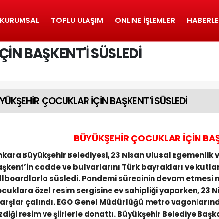
KURUMSAL
TOPLU ULAŞIM
ONLINE İŞLEMLER
HABERLE
İN BAŞKENT'İ SÜSLEDİ
YÜKŞEHİR ÇOCUKLAR İÇİN BAŞKENT'İ SÜSLEDİ
BÜYÜKŞEHİR ÇOCUKLAR İÇİN BAŞ
nkara Büyükşehir Belediyesi, 23 Nisan Ulusal Egemenlik
aşkent’in cadde ve bulvarlarını Türk bayrakları ve kutla
illboardlarla süsledi. Pandemi sürecinin devam etmesi 
ocuklara özel resim sergisine ev sahipliği yaparken, 23
arşlar çalındı. EGO Genel Müdürlüğü metro vagonlarınd
izdiği resim ve şiirlerle donattı. Büyükşehir Belediye B