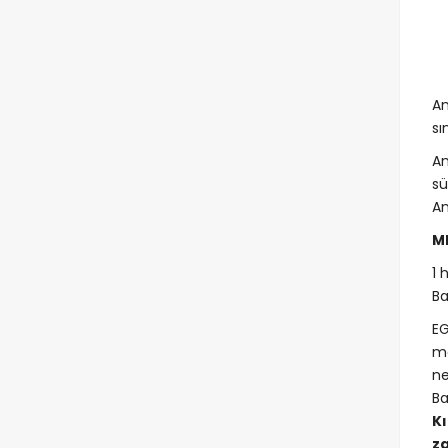
An
sı
An
sü
An
M
1 
Ba
EG
me
ne
Ba
Kı
z