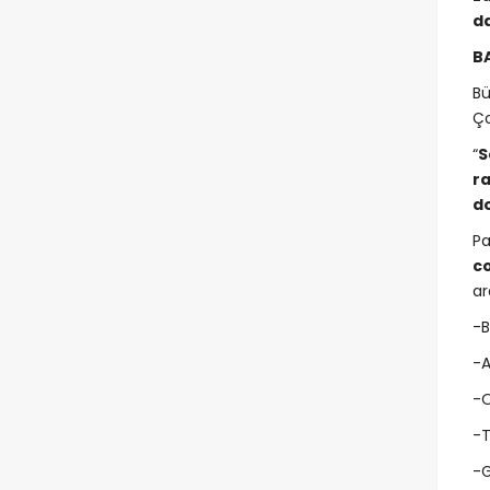
d
B
Bü
Ço
“
S
ra
do
Pa
co
ar
-B
-A
-O
-T
-G