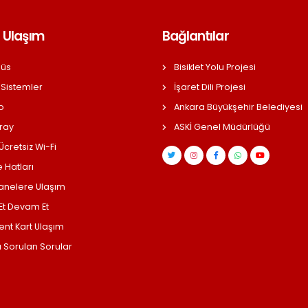
 Ulaşım
Bağlantılar
üs
Bisiklet Yolu Projesi
 Sistemler
İşaret Dili Projesi
o
Ankara Büyükşehir Belediyesi
ray
ASKİ Genel Müdürlüğü
cretsiz Wi-Fi
 Hatları
anelere Ulaşım
 Et Devam Et
ent Kart Ulaşım
a Sorulan Sorular