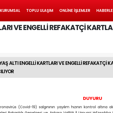
KURUMSAL
TOPLU ULAŞIM
ONLINE İŞLEMLER
HABERLE
TLARI VE ENGELLİ REFAKATÇİ KARTLA
 YAŞ ALTI ENGELLİ KARTLARI VE ENGELLİ REFAKATÇİ 
ILIYOR
DUYURU
ronavirüs (Covid-19) salgınının yayılım hızının kontrol altına 
işleri Bakanlığı Genelgesi ve Ankara Valiliği İl Umumi Hıfzıssıhha 