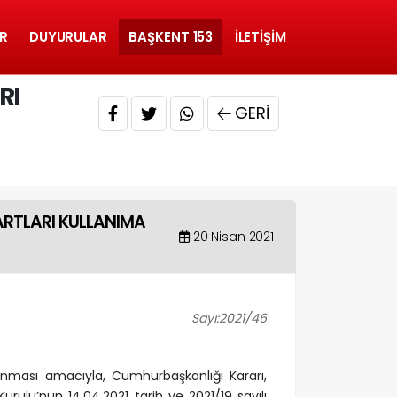
R
DUYURULAR
BAŞKENT 153
İLETIŞIM
RI
GERI
KARTLARI KULLANIMA
20 Nisan 2021
Sayı:2021/46
alınması amacıyla, Cumhurbaşkanlığı Kararı,
Kurulu’nun 14.04.2021 tarih ve 2021/19 sayılı