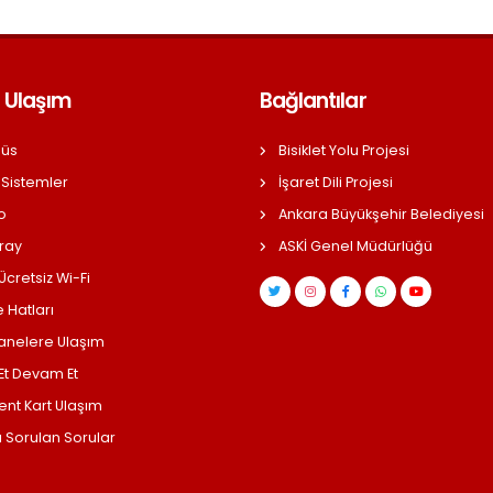
 Ulaşım
Bağlantılar
üs
Bisiklet Yolu Projesi
 Sistemler
İşaret Dili Projesi
o
Ankara Büyükşehir Belediyesi
ray
ASKİ Genel Müdürlüğü
cretsiz Wi-Fi
 Hatları
anelere Ulaşım
 Et Devam Et
ent Kart Ulaşım
a Sorulan Sorular