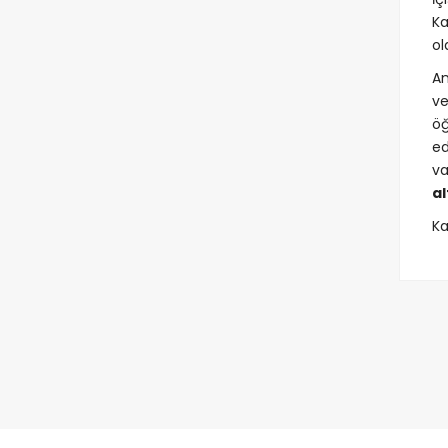
Ka
ol
An
ve
öğ
ed
va
al
Ka