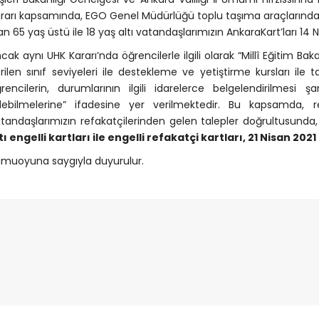
rarı kapsamında, EGO Genel Müdürlüğü toplu taşıma araçlarında
an 65 yaş üstü ile 18 yaş altı vatandaşlarımızın AnkaraKart’ları 14 N
cak aynı UHK Kararı’nda öğrencilerle ilgili olarak “Millî Eğitim 
rilen sınıf seviyeleri ile destekleme ve yetiştirme kursları ile 
rencilerin, durumlarının ilgili idarelerce belgelendirilmesi ş
ebilmelerine” ifadesine yer verilmektedir. Bu kapsamda, re
tandaşlarımızın refakatçilerinden gelen talepler doğrultusunda,
tı engelli kartları ile engelli refakatçi kartları, 21 Nisan 202
muoyuna saygıyla duyurulur.