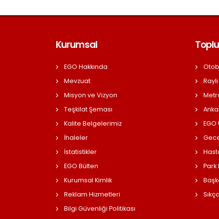
Kurumsal
Toplu
EGO Hakkında
Otob
Mevzuat
Raylı
Misyon ve Vizyon
Metr
Teşkilat Şeması
Anka
Kalite Belgelerimiz
EGO Ü
İhaleler
Gece
İstatistikler
Hast
EGO Bülten
Park
Kurumsal Kimlik
Başk
Reklam Hizmetleri
Sıkç
Bilgi Güvenliği Politikası