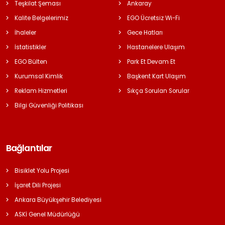
Teşkilat Şeması
Ankaray
Kalite Belgelerimiz
EGO Ücretsiz Wi-Fi
İhaleler
Gece Hatları
İstatistikler
Hastanelere Ulaşım
EGO Bülten
Park Et Devam Et
Kurumsal Kimlik
Başkent Kart Ulaşım
Reklam Hizmetleri
Sıkça Sorulan Sorular
Bilgi Güvenliği Politikası
Bağlantılar
Bisiklet Yolu Projesi
İşaret Dili Projesi
Ankara Büyükşehir Belediyesi
ASKİ Genel Müdürlüğü