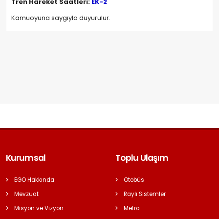
Tren Hareket Saatleri:
EK-2
Kamuoyuna saygıyla duyurulur.
Kurumsal
Toplu Ulaşım
EGO Hakkında
Otobüs
Mevzuat
Raylı Sistemler
Misyon ve Vizyon
Metro