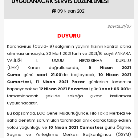
UYGULANACAK SERVİS DÜZENLEMESİ
09 Nisan 2021
Sayı:2021/37
DUYURU
Koronavirüs (Covid-19) salgınının yayılım hızının kontrol altına
alınması amacıyla, 30 Mart 2021 tarih ve 2021/16 sayılı ANKARA
VALİLİĞİ İL UMUMİ HIFZISSIHHA KURULU
(UHK) Kararı doğrultusunda,
9 Nisan 2021
Cuma
günü
saat 21.00
’de başlayacak,
10 Nisan 2021
Cumartesi, 11 Nisan 2021 Pazar
günlerinin tamamını
kapsayacak ve
12 Nisan 2021 Pazartesi
günü
saat 05.00
’te
tamamlanacak şekilde sokağa çıkma kısıtlaması
uygulanacaktır.
Bu kapsamda, EGO Genel Müdürlüğünce, Filo Takip Merkezi ve
saha denetim sorumluları tarafından anlık olarak takip edilen
yolcu yoğunluğu ve
10 Nisan 2021 Cumartesi
günü Ölçme,
Seçme ve Yerleştirme Merkezi Başkanlığınca (ÖSYM)