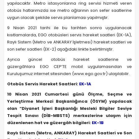
yapılacaktır. Metro istasyonlarına ring servisi hizmeti veren
otobüs hatlarımızda ise metro ağlarının son sefer saatlerine
uygun olacak şekilde servis planlaması yapılmıştır.
9 Nisan 2021 tarihi ile bu tarihten sonra uygulanacak
kısıtlamalarda, EGO otobüsleri servis hareket saatleri (EK-1A),
Raylı Sistem (Metro ve ANKARAY İşletmesi) hareket saatleri ve
son sefer saatleri (EK-2) aşağıdaki linkte belirtilmiştir.
Ayrıca güncel otobüs hareket saatlerine ve
güzergâhlara EGO CEP’TE mobil uygulamasından ve
Kuruluşumuz internet sitesinden (www.ego.gov.tr) ulaşılabilir.
Otobüs Servis Hareket Saatleri:
EK-1A
10 Nisan 2021 Cumartesi günü Ölçme, Seçme ve
Yerleştirme Merkezi Başkanlığınca (ÖSYM) yapılacak
olan “Diyanet İşleri Başkanlığı Mesleki Bilgiler Seviye
Tespit Sınavı (DİB-MBSTS) merkezlerine ulaşım için
düzenlenen hat ve güzergâh bilgileri:
EK-1B
Raylı Sistem (Metro, ANKARAY) Hareket Saatleri ve Son