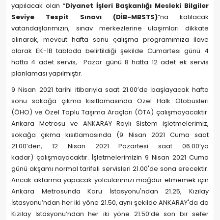
yapılacak olan “
Diyanet İşleri Başkanlığı Mesleki Bilgiler
Seviye Tespit Sınavı (DİB-MBSTS)
”na katılacak
vatandaşlarımızın, sınav merkezlerine ulaşımları dikkate
alınarak, mevcut hafta sonu çalışma programımıza ilave
olarak EK-1B tabloda belirtildiği şekilde Cumartesi günü 4
hatta 4 adet servis, Pazar günü 8 hatta 12 adet ek servis
planlaması yapılmıştır.
9 Nisan 2021 tarihi itibarıyla saat 21.00’de başlayacak hafta
sonu sokağa çıkma kısıtlamasında Özel Halk Otobüsleri
(ÖHO) ve Özel Toplu Taşıma Araçları (ÖTA) çalışmayacaktır.
Ankara Metrosu ve ANKARAY Raylı Sistem işletmelerimiz,
sokağa çıkma kısıtlamasında (9 Nisan 2021 Cuma saat
21.00’den, 12 Nisan 2021 Pazartesi saat 06.00’ya
kadar) çalışmayacaktır. İşletmelerimizin 9 Nisan 2021 Cuma
günü akşamı normal tarifeli servisleri 21.00'de sona erecektir.
Ancak aktarma yapacak yolcularımızı mağdur etmemek için
Ankara Metrosunda Koru İstasyonu'ndan 21.25, Kızılay
İstasyonu’ndan her iki yöne 21.50, aynı şekilde ANKARAY'da da
Kızılay İstasyonu’ndan her iki yöne 21.50’de son bir sefer