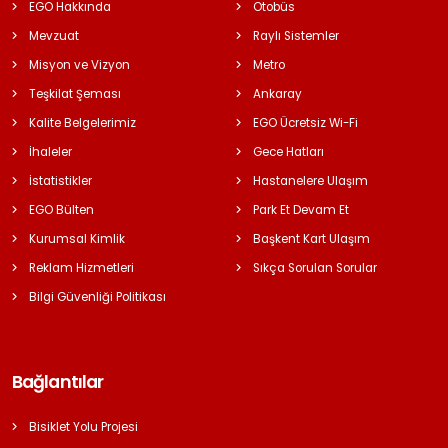
EGO Hakkında
Otobüs
Mevzuat
Raylı Sistemler
Misyon ve Vizyon
Metro
Teşkilat Şeması
Ankaray
Kalite Belgelerimiz
EGO Ücretsiz Wi-Fi
İhaleler
Gece Hatları
İstatistikler
Hastanelere Ulaşım
EGO Bülten
Park Et Devam Et
Kurumsal Kimlik
Başkent Kart Ulaşım
Reklam Hizmetleri
Sıkça Sorulan Sorular
Bilgi Güvenliği Politikası
Bağlantılar
Bisiklet Yolu Projesi