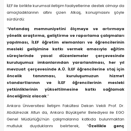
İLEF ile birlikte kurumsal iletişim faaliyetlerine destek olmayı da
amaçladıklarının altını çizen Alkaş, konuşmasını şöyle
sürdürdü:
“
Vatandaş memnuniyetini ölçmeye ve artırmaya
yönelik araştırma, geliştirme ve raporlama çalışmaları
yapılması, İLEF öğretim elemanları ve öğrencilerinin
mesleki gelişimine katkı vermek amacıyla eğitim
süreçlerinde yasal düzenlemeler çerçevesinde
kuruluşumuz imkanlarından yararlanılması, her yıl
mevzuat çerçevesinde A.Ü. İLEF öğrencilerine staj için
öncelik tanınması, kuruluşumuzun hizmet
standartlarının ve İLEF öğrencilerinin mesleki
yetkinliklerinin yükseltilmesine katkı sağlamak
önceliğimiz olacak
.”
Ankara Üniversitesi İletişim Fakültesi Dekan Vekili Prof. Dr.
Abdülrezak Altun da, Ankara Büyükşehir Belediyesi ile EGO
Genel Müdürlüğü’nün çalışmalarına katkıda bulunmaktan
mutluluk duyduklarını belirterek, “
Özellikle genç