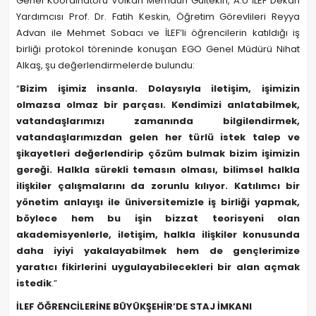
Genel Koordinatörü Volkan Memduh Gültekin, A.Ü İLEF Dekan
Yardımcısı Prof. Dr. Fatih Keskin, Öğretim Görevlileri Reyya
Advan ile Mehmet Sobacı ve İLEF’li öğrencilerin katıldığı iş
birliği protokol töreninde konuşan EGO Genel Müdürü Nihat
Alkaş, şu değerlendirmelerde bulundu:
“
Bizim işimiz insanla. Dolaysıyla iletişim, işimizin
olmazsa olmaz bir parçası. Kendimizi anlatabilmek,
vatandaşlarımızı zamanında bilgilendirmek,
vatandaşlarımızdan gelen her türlü istek talep ve
şikayetleri değerlendirip çözüm bulmak bizim işimizin
gereği. Halkla sürekli temasın olması, bilimsel halkla
ilişkiler çalışmalarını da zorunlu kılıyor. Katılımcı bir
yönetim anlayışı ile üniversitemizle iş birliği yapmak,
böylece hem bu işin bizzat teorisyeni olan
akademisyenlerle, iletişim, halkla ilişkiler konusunda
daha iyiyi yakalayabilmek hem de gençlerimize
yaratıcı fikirlerini uygulayabilecekleri bir alan açmak
istedik
.”
İLEF ÖĞRENCİLERİNE BÜYÜKŞEHİR’DE STAJ İMKANI