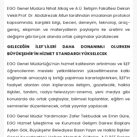
EGO Genel Müdürü Nihat Alkaş ve A.Ü. İletişim Fakültesi Dekan
Vekili Prof. Dr. Abdülrezak Altun tarafından imzalanan protokol
kapsamında; karşılıklı bilgi, beceri, deneyim, teknoloji, araç-
gereç, ekipman ve materyallerin paylaşımı ile üretimi ve
değişimi gibi birçok alanda ortak çalışmalar yürütülecek.
GELECEĞİN İLEF’LİLERİ DAHA DONANIMLI OLURKEN
BÜYÜKŞEHİR’İN HİZMET STANDARDI YÜKSELECEK
EGO Genel Müdürlüğü’nün hizmet kalitesinin artırılması ve İLEF
öğrencilerinin mesleki yetkinliklerinin yükseltilmesine katkı
sağlamak amacıyla iş birliği yapılması kararlaştırılırken, İLEF’in
faaliyet alanları olan kişilerarası iletişim, gazetecilik, halkla
ilişkiler, tanıtım, radyo-televizyon-sinema, yeni medya gibi
konularda da ortak çalıştaylar, bilimsel toplantılar, eğitim ve
seminerler düzenlenecek, ortak yayınlar yapılacak.
EGO Genel Müdür Yardımcıları Zafer Tekbudak ve Emin Güre,
EGO Hizmet İyileştirme ve Kurumsal Gelişim Dairesi Başkanı
Ayten Gök, Büyükşehir Belediyesi Basın Yayın ve Halkla İlişkiler