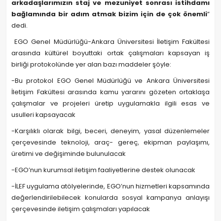
arkadaşlarımızın staj ve mezuniyet sonrası istihdamı
bağlamında bir adım atmak bizim için de çok önemli
”
dedi.
EGO Genel Müdürlüğü-Ankara Üniversitesi İletişim Fakültesi
arasında kültürel boyuttaki ortak çalışmaları kapsayan iş
birliği protokolünde yer alan bazı maddeler şöyle:
-Bu protokol EGO Genel Müdürlüğü ve Ankara Üniversitesi
İletişim Fakültesi arasında kamu yararını gözeten ortaklaşa
çalışmalar ve projeleri üretip uygulamakla ilgili esas ve
usulleri kapsayacak
-Karşılıklı olarak bilgi, beceri, deneyim, yasal düzenlemeler
çerçevesinde teknoloji, araç- gereç, ekipman paylaşımı,
üretimi ve değişiminde bulunulacak
-EGO’nun kurumsal iletişim faaliyetlerine destek olunacak
-İLEF uygulama atölyelerinde, EGO’nun hizmetleri kapsamında
değerlendirilebilecek konularda sosyal kampanya anlayışı
çerçevesinde iletişim çalışmaları yapılacak