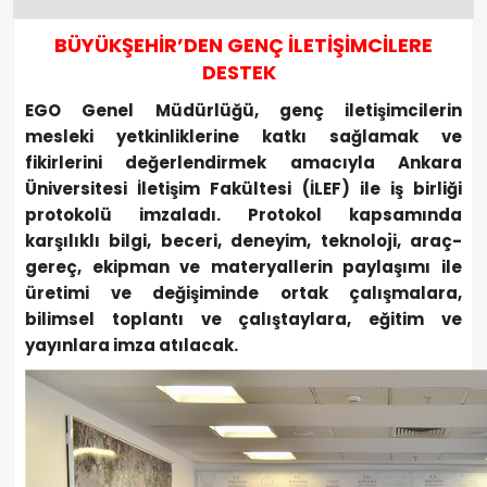
BÜYÜKŞEHİR’DEN GENÇ İLETİŞİMCİLERE
DESTEK
EGO Genel Müdürlüğü, genç iletişimcilerin
mesleki yetkinliklerine katkı sağlamak ve
fikirlerini değerlendirmek amacıyla Ankara
Üniversitesi İletişim Fakültesi (İLEF) ile iş birliği
protokolü imzaladı. Protokol kapsamında
karşılıklı bilgi, beceri, deneyim, teknoloji, araç-
gereç, ekipman ve materyallerin paylaşımı ile
üretimi ve değişiminde ortak çalışmalara,
bilimsel toplantı ve çalıştaylara, eğitim ve
yayınlara imza atılacak.