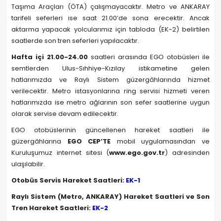
Taşıma Araçları (ÖTA) çalışmayacaktır. Metro ve ANKARAY
tarifeli seferleri ise saat 21.00’de sona erecektir. Ancak
aktarma yapacak yolcularımız için tabloda (EK-2) belirtilen
saatlerde son tren seferleri yapılacaktır.
Hafta içi 21.00-24.00
saatleri arasında EGO otobüsleri ile
semtlerden Ulus-Sıhhiye-Kızılay istikametine gelen
hatlarımızda ve Raylı Sistem güzergâhlarında hizmet
verilecektir. Metro istasyonlarına ring servisi hizmeti veren
hatlarımızda ise metro ağlarının son sefer saatlerine uygun
olarak servise devam edilecektir.
EGO otobüslerinin güncellenen hareket saatleri ile
güzergâhlarına
EGO CEP’TE
mobil uygulamasından ve
Kuruluşumuz internet sitesi (
www.ego.gov.tr
) adresinden
ulaşılabilir.
Otobüs Servis Hareket Saatleri:
EK-1
Raylı Sistem (Metro, ANKARAY) Hareket Saatleri ve Son
Tren Hareket Saatleri:
EK-2