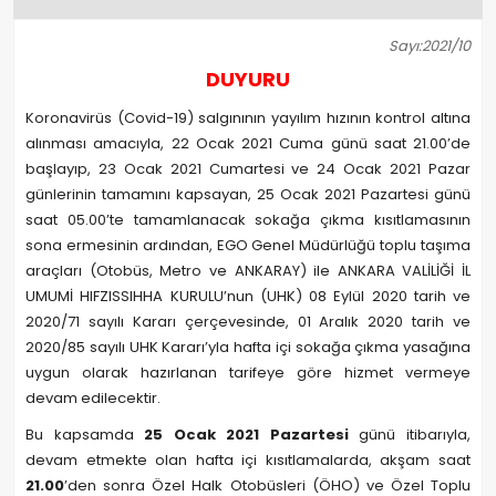
Sayı:2021/10
DUYURU
Koronavirüs (Covid-19) salgınının yayılım hızının kontrol altına
alınması amacıyla, 22 Ocak 2021 Cuma günü saat 21.00’de
başlayıp, 23 Ocak 2021 Cumartesi ve 24 Ocak 2021 Pazar
günlerinin tamamını kapsayan, 25 Ocak 2021 Pazartesi günü
saat 05.00’te tamamlanacak sokağa çıkma kısıtlamasının
sona ermesinin ardından, EGO Genel Müdürlüğü toplu taşıma
araçları (Otobüs, Metro ve ANKARAY) ile ANKARA VALİLİĞİ İL
UMUMİ HIFZISSIHHA KURULU’nun (UHK) 08 Eylül 2020 tarih ve
2020/71 sayılı Kararı çerçevesinde, 01 Aralık 2020 tarih ve
2020/85 sayılı UHK Kararı’yla hafta içi sokağa çıkma yasağına
uygun olarak hazırlanan tarifeye göre hizmet vermeye
devam edilecektir.
Bu kapsamda
25 Ocak 2021 Pazartesi
günü itibarıyla,
devam etmekte olan hafta içi kısıtlamalarda, akşam saat
21.00
’den sonra Özel Halk Otobüsleri (ÖHO) ve Özel Toplu