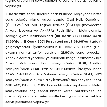
taşıma araçlarının servis saatleri ile seferlerinde güncelleme
yapılmıştır.
8 Ocak 2021
tarihi itibarıyla saat
21.00
’de başlayacak hafta
sonu sokağa çıkma kısıtlamasında Özel Halk Otobüsleri
(ÖHO) ve Özel Toplu Taşıma Araçları (ÖTA) çalışmayacaktır.
Ankara Metrosu ve ANKARAY Raylı Sistem işletmelerimiz,
sokağa çıkma kısıtlamasında
(08 Ocak 2021 Cuma saat
21.00’den, 11 Ocak 2021 Pazartesi saat 06.00’ya kadar)
çalışmayacaktır. İşletmelerimizin 8 Ocak 2021 Cuma günü
akşamı normal tarifeli servisleri
21.00
'de sona erecektir.
Ancak aktarma yapacak yolcularımızı mağdur etmemek için
Ankara Metrosunda Koru İstasyonu'ndan
21.25
, Şehitler
İstasyonu'ndan
21.40
, Atatürk Kültür Merkezi İstasyonu'ndan
22.00, ANKARAY'da ise Dikimevi İstasyonu'ndan
21.45
, AŞTİ
İstasyonu'ndan 21.40 ve Kızılay İstasyonu'ndan her yöne (Koru,
OSB, AŞTİ, Dikimevi) 21.50'de son bir sefer yapılacaktır. Metro
istasyonlarına ring servisi hizmeti veren hatlarımızda ise
metro ağlarının son sefer saatlerine uygun olacak şekilde
servis planlaması yapılmıştır.