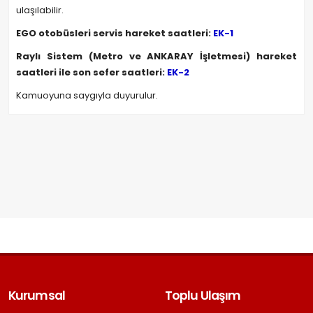
ulaşılabilir.
EGO otobüsleri servis hareket saatleri:
EK-1
Raylı Sistem (Metro ve ANKARAY İşletmesi) hareket
saatleri ile son sefer saatleri:
EK-2
Kamuoyuna saygıyla duyurulur.
Kurumsal
Toplu Ulaşım