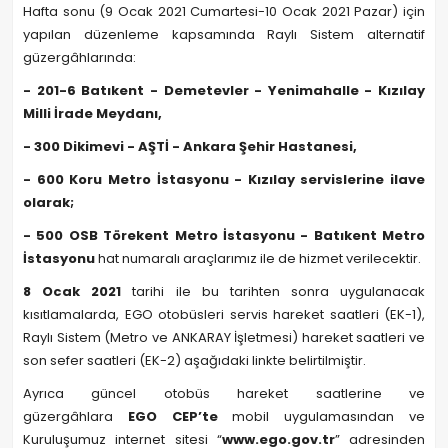
Hafta sonu (9 Ocak 2021 Cumartesi-10 Ocak 2021 Pazar) için
yapılan düzenleme kapsamında Raylı Sistem alternatif
güzergâhlarında:
- 201-6 Batıkent - Demetevler - Yenimahalle - Kızılay
Milli İrade Meydanı,
- 300 Dikimevi - AŞTİ - Ankara Şehir Hastanesi,
- 600 Koru Metro İstasyonu - Kızılay servislerine ilave
olarak;
- 500 OSB Törekent Metro İstasyonu - Batıkent Metro
İstasyonu
hat numaralı araçlarımız ile de hizmet verilecektir.
8 Ocak 2021
tarihi ile bu tarihten sonra uygulanacak
kısıtlamalarda, EGO otobüsleri servis hareket saatleri (EK-1),
Raylı Sistem (Metro ve ANKARAY İşletmesi) hareket saatleri ve
son sefer saatleri (EK-2) aşağıdaki linkte belirtilmiştir.
Ayrıca güncel otobüs hareket saatlerine ve
güzergâhlara
EGO CEP’te
mobil uygulamasından ve
Kuruluşumuz internet sitesi “
www.ego.gov.tr
” adresinden