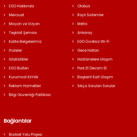
EGO Hakkında
Otobüs
Mevzuat
Raylı Sistemler
Misyon ve Vizyon
Metro
Teşkilat Şeması
Ankaray
Kalite Belgelerimiz
EGO Ücretsiz Wi-Fi
İhaleler
Gece Hatları
İstatistikler
Hastanelere Ulaşım
EGO Bülten
Park Et Devam Et
Kurumsal Kimlik
Başkent Kart Ulaşım
Reklam Hizmetleri
Sıkça Sorulan Sorular
Bilgi Güvenliği Politikası
Bağlantılar
Bisiklet Yolu Projesi