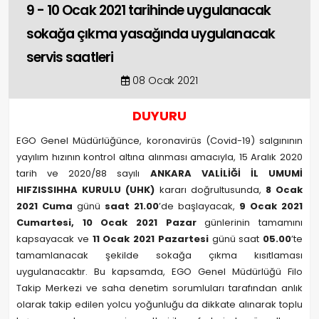
9 - 10 Ocak 2021 tarihinde uygulanacak
sokağa çıkma yasağında uygulanacak
servis saatleri
08 Ocak 2021
DUYURU
EGO Genel Müdürlüğünce, koronavirüs (Covid-19) salgınının
yayılım hızının kontrol altına alınması amacıyla, 15 Aralık 2020
tarih ve 2020/88 sayılı
ANKARA VALİLİĞİ İL UMUMİ
HIFZISSIHHA KURULU (UHK)
kararı doğrultusunda,
8 Ocak
2021 Cuma
günü
saat 21.00
’de başlayacak,
9 Ocak 2021
Cumartesi,
10 Ocak 2021 Pazar
günlerinin tamamını
kapsayacak ve
11 Ocak 2021 Pazartesi
günü saat
05.00
’te
tamamlanacak şekilde sokağa çıkma kısıtlaması
uygulanacaktır. Bu kapsamda, EGO Genel Müdürlüğü Filo
Takip Merkezi ve saha denetim sorumluları tarafından anlık
olarak takip edilen yolcu yoğunluğu da dikkate alınarak toplu