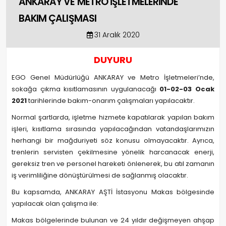
ANKARAY VE METRO İŞLETMELERİNDE
BAKIM ÇALIŞMASI
31 Aralık 2020
DUYURU
EGO Genel Müdürlüğü ANKARAY ve Metro İşletmeleri’nde,
sokağa çıkma kısıtlamasının uygulanacağı
01-02-03 Ocak
2021
tarihlerinde bakım-onarım çalışmaları yapılacaktır.
Normal şartlarda, işletme hizmete kapatılarak yapılan bakım
işleri, kısıtlama sırasında yapılacağından vatandaşlarımızın
herhangi bir mağduriyeti söz konusu olmayacaktır. Ayrıca,
trenlerin servisten çekilmesine yönelik harcanacak enerji,
gereksiz tren ve personel hareketi önlenerek, bu atıl zamanın
iş verimliliğine dönüştürülmesi de sağlanmış olacaktır.
Bu kapsamda, ANKARAY AŞTİ İstasyonu Makas bölgesinde
yapılacak olan çalışma ile:
Makas bölgelerinde bulunan ve 24 yıldır değişmeyen ahşap