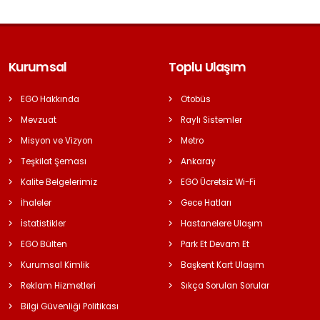
Kurumsal
Toplu Ulaşım
EGO Hakkında
Otobüs
Mevzuat
Raylı Sistemler
Misyon ve Vizyon
Metro
Teşkilat Şeması
Ankaray
Kalite Belgelerimiz
EGO Ücretsiz Wi-Fi
İhaleler
Gece Hatları
İstatistikler
Hastanelere Ulaşım
EGO Bülten
Park Et Devam Et
Kurumsal Kimlik
Başkent Kart Ulaşım
Reklam Hizmetleri
Sıkça Sorulan Sorular
Bilgi Güvenliği Politikası