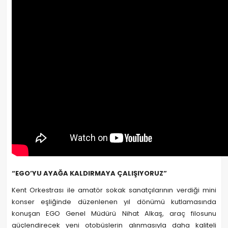
“EGO’YU AYAĞA KALDIRMAYA ÇALIŞIYORUZ”
Kent Orkestrası ile amatör sokak sanatçılarının verdiği mini
konser eşliğinde düzenlenen yıl dönümü kutlamasında
konuşan EGO Genel Müdürü Nihat Alkaş, araç filosunu
güçlendirecek yeni otobüslerin alınmasıyla daha kaliteli