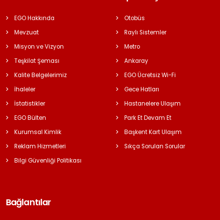
EGO Hakkında
Otobüs
Mevzuat
Raylı Sistemler
Misyon ve Vizyon
Metro
Teşkilat Şeması
Ankaray
Kalite Belgelerimiz
EGO Ücretsiz Wi-Fi
İhaleler
Gece Hatları
İstatistikler
Hastanelere Ulaşım
EGO Bülten
Park Et Devam Et
Kurumsal Kimlik
Başkent Kart Ulaşım
Reklam Hizmetleri
Sıkça Sorulan Sorular
Bilgi Güvenliği Politikası
Bağlantılar