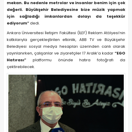
mekan. Bu nedenle metrolar ve insanlar benim için çok
değerli. Büyükşehir Belediyesine bize müzik yapmak
için sağladığı imkanlardan dolayı da teşekkür
ediyorum”
dedi.
Ankara Üniversitesi İletişim Fakültesi (İLEF) Reklam Atölyesi’nin
katkılarıyla gerçekleştirilen etkinlik, ABB TV ve Büyükşehir
Belediyesi sosyal medya hesapları üzerinden canlı olarak
yayınlanırken, çalışanlar ve ziyaretçiler 17 Aralık’a kadar
“EGO
Hatırası”
platformu önünde hatıra fotoğrafı da
çektirebilecek.