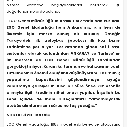
hizmet vermeye başlayacaklarını belirterek, şu
değerlendirmelerde bulundu:
“EGO Genel Müdürlüğü 16 Aralık 1942 tarihinde kuruldu.
EGO Genel Müdürlüğü hem Ankara’mız için hem de
ülkemiz için marka olmuş bir kuruluş. Örneğin
Türkiye’deki ilk troleybüs şebekesi ilk kez bizim
tarihimizde yer alıyor. Yer altından giden hafif raylı
sistemler olarak adlandırılan ANKARAY ve Türkiye’nin
ilk metrosu da EGO Genel Müdürlüğü tarafından
gerçekleştiriliyor. Kurum kültürünün ve hafızasının canlı
tutulmasının önemli olduğunu düşünüyorum. EGO’nun iş
yapabilme kapasitesini güçlendirmeye, ayağa
kaldırmaya çalışıyoruz. Kısa bir süre önce 282 otobüs
alımıyla ilgili kredinin nihai onayı yapıldı. İnşallah bu
sene içinde de ihale süreçlerimizi tamamlayarak
otobüs alımlarını son sürecine taşıyacağız.”
NOSTALJİ YOLCULUĞU
EGO Genel Müdürlüğü, 1987 model eski belediye otobüsünü