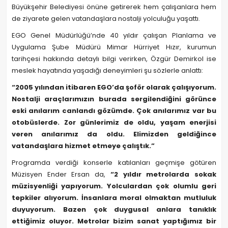
Büyükşehir Belediyesi önüne getirerek hem çalışanlara hem
de ziyarete gelen vatandaşlara nostalji yolculuğu yaşattı.
EGO Genel Müdürlüğü’nde 40 yıldır çalışan Planlama ve
Uygulama Şube Müdürü Mimar Hürriyet Hızır, kurumun
tarihçesi hakkında detaylı bilgi verirken, Özgür Demirkol ise
meslek hayatında yaşadığı deneyimleri şu sözlerle anlattı:
“2005 yılından itibaren EGO’da şoför olarak çalışıyorum.
Nostalji araçlarımızın burada sergilendiğini görünce
eski anılarım canlandı gözümde. Çok anılarımız var bu
otobüslerde. Zor günlerimiz de oldu, yaşam enerjisi
veren anılarımız da oldu. Elimizden geldiğince
vatandaşlara hizmet etmeye çalıştık.”
Programda verdiği konserle katılanları geçmişe götüren
Müzisyen Ender Ersan da,
“2 yıldır metrolarda sokak
müzisyenliği yapıyorum. Yolculardan çok olumlu geri
tepkiler alıyorum. İnsanlara moral olmaktan mutluluk
duyuyorum. Bazen çok duygusal anlara tanıklık
ettiğimiz oluyor. Metrolar bizim sanat yaptığımız bir