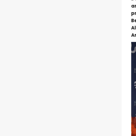
a
p
B
A
A