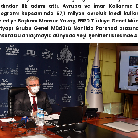
rdından ilk adımı attı. Avrupa ve İmar Kalkınma Ban
rogramı kapsamında 57,1 milyon avroluk kredi kulla
elediye Başkanı Mansur Yavaş, EBRD Türkiye Genel Müd
ltyapı Grubu Genel Müdürü Nantida Parshad arasın
nkara bu anlaşmayla dünyada Yeşil Şehirler listesinde 4