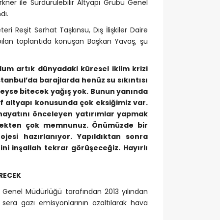
ner ile Sürdürülebilir Altyapı Grubu Genel
dı.
i Reşit Serhat Taşkınsu, Dış İlişkiler Daire
ılan toplantıda konuşan Başkan Yavaş, şu
lum artık dünyadaki küresel iklim krizi
anbul’da barajlarda henüz su sıkıntısı
eyse bitecek yağış yok. Bunun yanında
f altyapı konusunda çok eksiğimiz var.
 hayatını önceleyen yatırımlar yapmak
estekten çok memnunuz. Önümüzde bir
jesi hazırlanıyor. Yapıldıktan sonra
ni inşallah tekrar görüşeceğiz. Hayırlı
ERECEK
O Genel Müdürlüğü tarafından 2013 yılından
sera gazı emisyonlarının azaltılarak hava