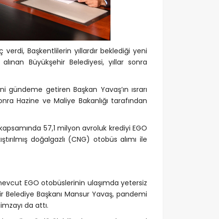
erdi, Başkentlilerin yıllardır beklediği yeni
lınan Büyükşehir Belediyesi, yıllar sonra
bini gündeme getiren Başkan Yavaş’ın ısrarı
 sonra Hazine ve Maliye Bakanlığı tarafından
 kapsamında 57,1 milyon avroluk krediyi EGO
tırılmış doğalgazlı (CNG) otobüs alımı ile
 mevcut EGO otobüslerinin ulaşımda yetersiz
hir Belediye Başkanı Mansur Yavaş, pandemi
imzayı da attı.