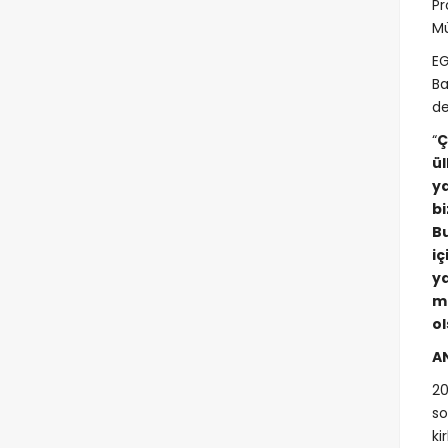
Pr
Mü
EG
Ba
de
“
Ç
ül
y
b
B
i
y
me
o
A
20
so
ki