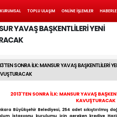
KURUMSAL
TOPLU ULAŞIM
ONLINE İŞLEMLER
HABERLE
SUR YAVAŞ BAŞKENTLİLERİ YENİ
URACAK
13'TEN SONRA İLK: MANSUR YAVAŞ BAŞKENTLİLERİ Y
AVUŞTURACAK
2013'TEN SONRA İLK: MANSUR YAVAŞ BAŞKEN
KAVUŞTURACAK
nkara Büyükşehir Belediyesi, 254 adet sıkıştırılmış 
olum İstasyonu kurulumu için gereken krediye Hazi