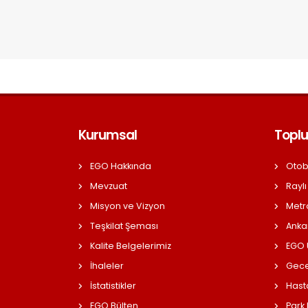
Kurumsal
Toplu
EGO Hakkında
Otob
Mevzuat
Raylı
Misyon ve Vizyon
Metr
Teşkilat Şeması
Anka
Kalite Belgelerimiz
EGO Ü
İhaleler
Gece
İstatistikler
Hast
EGO Bülten
Park