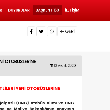
R
DUYURULAR
BAŞKENT 153
İLETIŞIM
GERI
ENİ OTOBÜSLERİNE
10 Aralık 2020
TLİLERİ YENİ OTOBÜSLERİNE
doğalgazlı (CNG) otobüs alımı ve CNG
ne ve Maliye Bakanlığının onayının