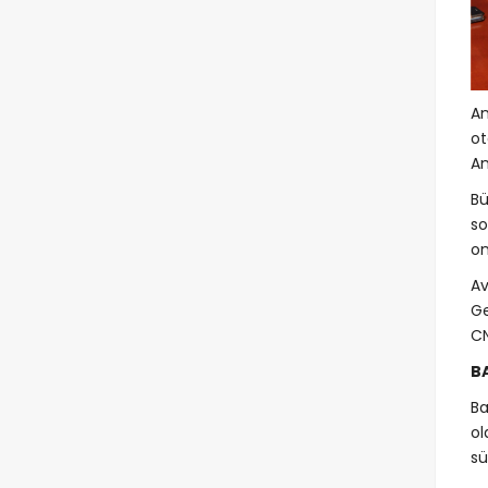
An
ot
An
Bü
so
on
Av
Ge
CN
B
Ba
ol
sü