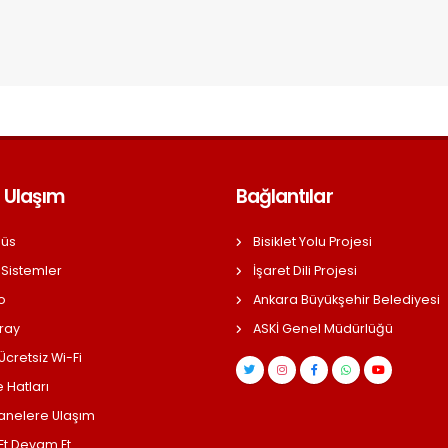
 Ulaşım
Bağlantılar
üs
Bisiklet Yolu Projesi
 Sistemler
İşaret Dili Projesi
o
Ankara Büyükşehir Belediyesi
ray
ASKİ Genel Müdürlüğü
cretsiz Wi-Fi
 Hatları
anelere Ulaşım
 Et Devam Et