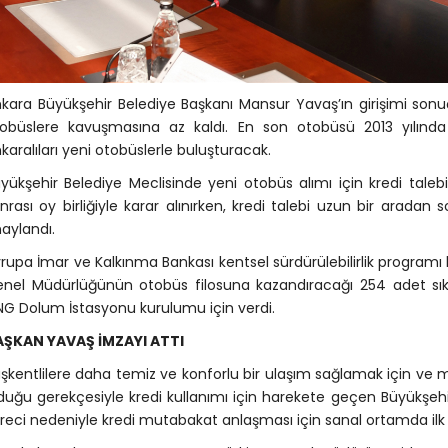
kara Büyükşehir Belediye Başkanı Mansur Yavaş’ın girişimi sonuç v
obüslere kavuşmasına az kaldı. En son otobüsü 2013 yılında a
karalıları yeni otobüslerle buluşturacak.
yükşehir Belediye Meclisinde yeni otobüs alımı için kredi tale
nrası oy birliğiyle karar alınırken, kredi talebi uzun bir aradan
aylandı.
rupa İmar ve Kalkınma Bankası kentsel sürdürülebilirlik programı
nel Müdürlüğünün otobüs filosuna kazandıracağı 254 adet sıkış
G Dolum İstasyonu kurulumu için verdi.
AŞKAN YAVAŞ İMZAYI ATTI
şkentlilere daha temiz ve konforlu bir ulaşım sağlamak için ve
duğu gerekçesiyle kredi kullanımı için harekete geçen Büyükşe
reci nedeniyle kredi mutabakat anlaşması için sanal ortamda ilk 