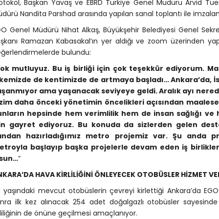
otokol, Başkan Yavaş ve EBRD Türkiye Genel Müdürü Arvid Tuerk
dürü Nandita Parshad arasında yapılan sanal toplantı ile imzalan
O Genel Müdürü Nihat Alkaş, Büyükşehir Belediyesi Genel Sekreter
şkanı Ramazan Kabasakal’ın yer aldığı ve zoom üzerinden yap
ğerlendirmelerde bulundu:
ok mutluyuz. Bu iş birliği için çok teşekkür ediyorum. Ma
kemizde de kentimizde de artmaya başladı… Ankara’da, İst
aşanmıyor ama yaşanacak seviyeye geldi. Aralık ayı nered
izim daha önceki yönetimin öncelikleri açısından maalese
unların hepsinde hem verimlilik hem de insan sağlığı ve
çin gayret ediyoruz. Bu konuda da sizlerden gelen d
andan hazırladığımız metro projemiz var. Şu anda pro
troyla başlayıp başka projelerle devam eden iş birlikleri
lsun…
”
NKARA’DA HAVA KİRLİLİĞİNİ ÖNLEYECEK OTOBÜSLER HİZMET V
 yaşındaki mevcut otobüslerin çevreyi kirlettiği Ankara’da EG
nra ilk kez alınacak 254 adet doğalgazlı otobüsler sayesinde 
rliliğinin de önüne geçilmesi amaçlanıyor.