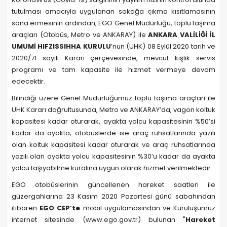
tutulması amacıyla uygulanan sokağa çıkma kısıtlamasının
sona ermesinin ardından, EGO Genel Müdürlüğü, toplu taşıma
araçları (Otobüs, Metro ve ANKARAY) ile
ANKARA VALİLİĞİ İL
UMUMİ HIFZISSIHHA KURULU
’nun (UHK) 08 Eylül 2020 tarih ve
2020/71 sayılı Kararı çerçevesinde, mevcut kışlık servis
programı ve tam kapasite ile hizmet vermeye devam
edecektir.
Bilindiği üzere Genel Müdürlüğümüz toplu taşıma araçları ile
UHK Kararı doğrultusunda, Metro ve ANKARAY’da, vagon koltuk
kapasitesi kadar oturarak, ayakta yolcu kapasitesinin %50’si
kadar da ayakta; otobüslerde ise araç ruhsatlarında yazılı
olan koltuk kapasitesi kadar oturarak ve araç ruhsatlarında
yazılı olan ayakta yolcu kapasitesinin %30’u kadar da ayakta
yolcu taşıyabilme kuralına uygun olarak hizmet verilmektedir.
EGO otobüslerinin güncellenen hareket saatleri ile
güzergahlarına 23 Kasım 2020 Pazartesi günü sabahından
itibaren
EGO CEP’te
mobil uygulamasından ve Kuruluşumuz
internet sitesinde (www.ego.gov.tr) bulunan "
Hareket