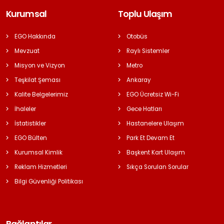
Kurumsal
Toplu Ulaşım
EGO Hakkında
Otobüs
Mevzuat
Raylı Sistemler
Misyon ve Vizyon
Metro
Teşkilat Şeması
Ankaray
Kalite Belgelerimiz
EGO Ücretsiz Wi-Fi
İhaleler
Gece Hatları
İstatistikler
Hastanelere Ulaşım
EGO Bülten
Park Et Devam Et
Kurumsal Kimlik
Başkent Kart Ulaşım
Reklam Hizmetleri
Sıkça Sorulan Sorular
Bilgi Güvenliği Politikası