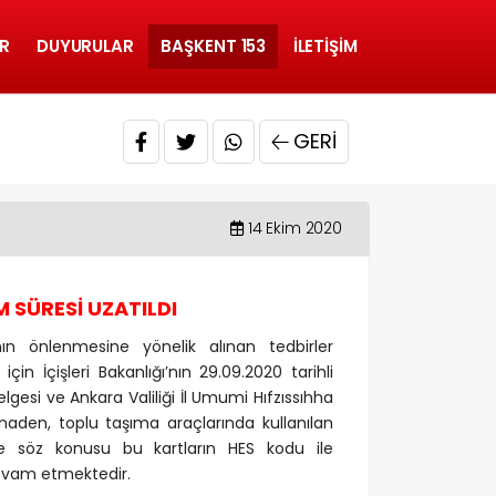
R
DUYURULAR
BAŞKENT 153
İLETIŞIM
GERI
14 Ekim 2020
 SÜRESİ UZATILDI
n önlenmesine yönelik alınan tedbirler
çin İçişleri Bakanlığı’nın 29.09.2020 tarihli
elgesi ve Ankara Valiliği İl Umumi Hıfzıssıhha
inaden, toplu taşıma araçlarında kullanılan
ve söz konusu bu kartların HES kodu ile
devam etmektedir.