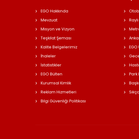
EGO Hakkında
Otob
Mevzuat
Raylı
Misyon ve Vizyon
Metr
Teşkilat Şeması
Anka
Kalite Belgelerimiz
EGO Ü
İhaleler
Gece
İstatistikler
Hast
EGO Bülten
Park
Kurumsal Kimlik
Başk
Reklam Hizmetleri
Sıkç
Bilgi Güvenliği Politikası