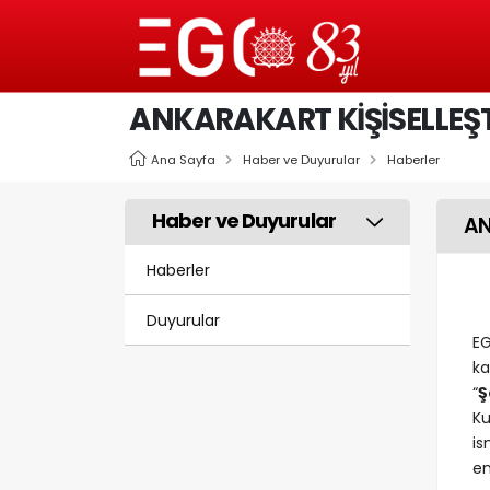
ANKARAKART KİŞİSELLEŞT
Ana Sayfa
Haber ve Duyurular
Haberler
Haber ve Duyurular
AN
Haberler
Duyurular
EG
ka
“
Ş
Ku
is
en