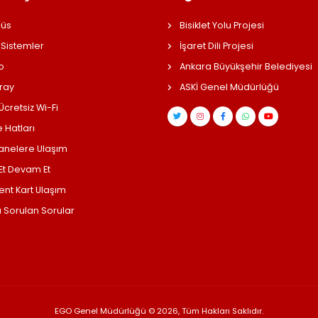
üs
Bisiklet Yolu Projesi
 Sistemler
İşaret Dili Projesi
o
Ankara Büyükşehir Belediyesi
ray
ASKİ Genel Müdürlüğü
cretsiz Wi-Fi
 Hatları
anelere Ulaşım
 Et Devam Et
ent Kart Ulaşım
a Sorulan Sorular
EGO Genel Müdürlüğü © 2026, Tüm Hakları Saklıdır.