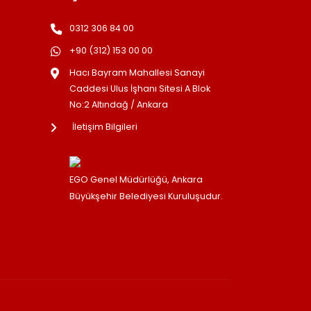
0312 306 84 00
+90 (312) 153 00 00
Hacı Bayram Mahallesi Sanayi
Caddesi Ulus İşhanı Sitesi A Blok
No:2 Altındağ / Ankara
İletişim Bilgileri
EGO Genel Müdürlüğü, Ankara
Büyükşehir Belediyesi Kuruluşudur.