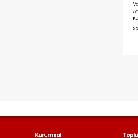
Va
An
Ku
Sa
Kurumsal
Toplu