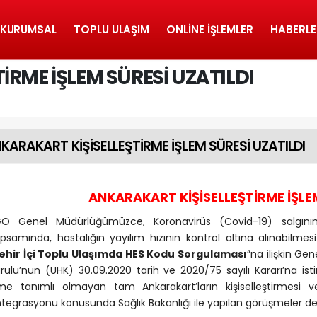
KURUMSAL
TOPLU ULAŞIM
ONLINE İŞLEMLER
HABERLE
İRME İŞLEM SÜRESİ UZATILDI
KARAKART KİŞİSELLEŞTİRME İŞLEM SÜRESİ UZATILDI
ANKARAKART KİŞİSELLEŞTİRME İŞLEM
O Genel Müdürlüğümüzce, Koronavirüs (Covid-19) salgınını
psamında, hastalığın yayılım hızının kontrol altına alınabilmesi i
ehir İçi Toplu Ulaşımda HES Kodu Sorgulaması
”na ilişkin Gen
rulu’nun (UHK) 30.09.2020 tarih ve 2020/75 sayılı Kararı’na ist
me tanımlı olmayan tam Ankarakart’ların kişiselleştirmesi 
tegrasyonu konusunda Sağlık Bakanlığı ile yapılan görüşmeler 