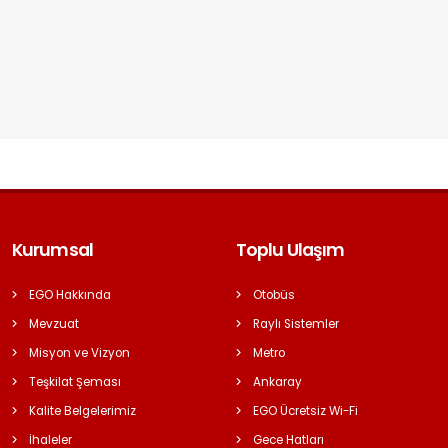
Kurumsal
Toplu Ulaşım
EGO Hakkında
Otobüs
Mevzuat
Raylı Sistemler
Misyon ve Vizyon
Metro
Teşkilat Şeması
Ankaray
Kalite Belgelerimiz
EGO Ücretsiz Wi-Fi
İhaleler
Gece Hatları