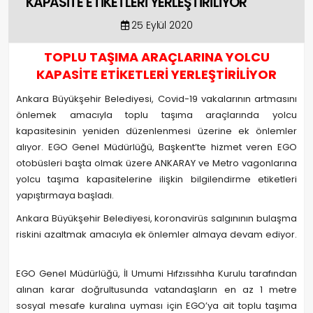
KAPASİTE ETİKETLERİ YERLEŞTİRİLİYOR
25 Eylül 2020
TOPLU TAŞIMA ARAÇLARINA YOLCU
KAPASİTE ETİKETLERİ YERLEŞTİRİLİYOR
Ankara Büyükşehir Belediyesi, Covid-19 vakalarının artmasını
önlemek amacıyla toplu taşıma araçlarında yolcu
kapasitesinin yeniden düzenlenmesi üzerine ek önlemler
alıyor. EGO Genel Müdürlüğü, Başkent’te hizmet veren EGO
otobüsleri başta olmak üzere ANKARAY ve Metro vagonlarına
yolcu taşıma kapasitelerine ilişkin bilgilendirme etiketleri
yapıştırmaya başladı.
Ankara Büyükşehir Belediyesi, koronavirüs salgınının bulaşma
riskini azaltmak amacıyla ek önlemler almaya devam ediyor.
EGO Genel Müdürlüğü, İl Umumi Hıfzıssıhha Kurulu tarafından
alınan karar doğrultusunda vatandaşların en az 1 metre
sosyal mesafe kuralına uyması için EGO’ya ait toplu taşıma