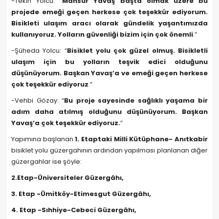
-Tekin Yolcu: “
Mansur Yavaş başta olmak üzere bu
projede emeği geçen herkese çok teşekkür ediyorum.
Bisikleti ulaşım aracı olarak gündelik yaşantımızda
kullanıyoruz. Yolların güvenliği bizim için çok önemli
.”
-Şüheda Yolcu: “
Bisiklet yolu çok güzel olmuş. Bisikletli
ulaşım için bu yolların teşvik edici olduğunu
düşünüyorum. Başkan Yavaş’a ve emeği geçen herkese
çok teşekkür ediyoruz
.”
-Vehbi Gözay: “
Bu proje sayesinde sağlıklı yaşama bir
adım daha atılmış olduğunu düşünüyorum. Başkan
Yavaş’a çok teşekkür ediyoruz.
”
Yapımına başlanan
1. Etaptaki Milli Kütüphane- Anıtkabir
bisiklet yolu güzergahının ardından yapılması planlanan diğer
güzergahlar ise şöyle:
2.Etap-Üniversiteler Güzergâhı,
3. Etap -Ümitköy-Etimesgut Güzergâhı,
4. Etap -Sıhhiye-Cebeci Güzergâhı,