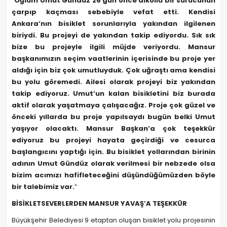
“
Oğlum Umut Gündüz 26 gün önce alkollü bir sürücünün
çarpıp kaçması sebebiyle vefat etti. Kendisi
Ankara’nın bisiklet sorunlarıyla yakından ilgilenen
biriydi. Bu projeyi de yakından takip ediyordu. Sık sık
bize bu projeyle ilgili müjde veriyordu. Mansur
başkanımızın seçim vaatlerinin içerisinde bu proje yer
aldığı için biz çok umutluyduk. Çok uğraştı ama kendisi
bu yolu göremedi. Ailesi olarak projeyi biz yakından
takip ediyoruz. Umut’un kalan bisikletini biz burada
aktif olarak yaşatmaya çalışacağız. Proje çok güzel ve
önceki yıllarda bu proje yapılsaydı bugün belki Umut
yaşıyor olacaktı. Mansur Başkan’a çok teşekkür
ediyoruz bu projeyi hayata geçirdiği ve cesurca
başlangıcını yaptığı için. Bu bisiklet yollarından birinin
adının Umut Gündüz olarak verilmesi bir nebzede olsa
bizim acımızı hafifleteceğini düşündüğümüzden böyle
bir talebimiz var.
”
BİSİKLETSEVERLERDEN MANSUR YAVAŞ’A TEŞEKKÜR
Büyükşehir Belediyesi 9 etaptan oluşan bisiklet yolu projesinin