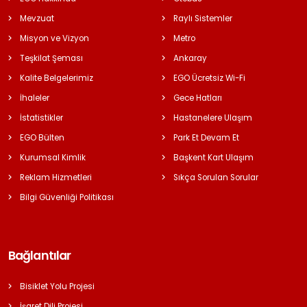
Mevzuat
Raylı Sistemler
Misyon ve Vizyon
Metro
Teşkilat Şeması
Ankaray
Kalite Belgelerimiz
EGO Ücretsiz Wi-Fi
İhaleler
Gece Hatları
İstatistikler
Hastanelere Ulaşım
EGO Bülten
Park Et Devam Et
Kurumsal Kimlik
Başkent Kart Ulaşım
Reklam Hizmetleri
Sıkça Sorulan Sorular
Bilgi Güvenliği Politikası
Bağlantılar
Bisiklet Yolu Projesi
İşaret Dili Projesi