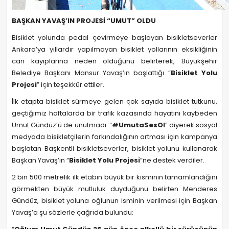
BAŞKAN YAVAŞ’IN PROJESİ “UMUT” OLDU
Bisiklet yolunda pedal çevirmeye başlayan bisikletseverler
Ankara’ya yıllardır yapılmayan bisiklet yollarının eksikliğinin
can kayıplarına neden olduğunu belirterek, Büyükşehir
Belediye Başkanı Mansur Yavaş’ın başlattığı “
Bisiklet Yolu
Projesi
” için teşekkür ettiler.
İlk etapta bisiklet sürmeye gelen çok sayıda bisiklet tutkunu,
geçtiğimiz haftalarda bir trafik kazasında hayatını kaybeden
Umut Gündüz’ü de unutmadı. “
#UmutaSesOl
” diyerek sosyal
medyada bisikletçilerin farkındalığının artması için kampanya
başlatan Başkentli bisikletseverler, bisiklet yolunu kullanarak
Başkan Yavaş’ın “
Bisiklet Yolu Projesi
”ne destek verdiler.
2 bin 500 metrelik ilk etabın büyük bir kısmının tamamlandığını
görmekten büyük mutluluk duyduğunu belirten Menderes
Gündüz, bisiklet yoluna oğlunun isminin verilmesi için Başkan
Yavaş’a şu sözlerle çağrıda bulundu: