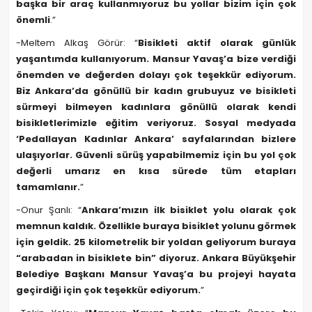
başka bir araç kullanmıyoruz bu yollar bizim için çok
önemli
.”
-Meltem Alkaş Görür: “
Bisikleti aktif olarak günlük
yaşantımda kullanıyorum. Mansur Yavaş’a bize verdiği
önemden ve değerden dolayı çok teşekkür ediyorum.
Biz Ankara’da gönüllü bir kadın grubuyuz ve bisikleti
sürmeyi bilmeyen kadınlara gönüllü olarak kendi
bisikletlerimizle eğitim veriyoruz. Sosyal medyada
‘Pedallayan Kadınlar Ankara’ sayfalarından bizlere
ulaşıyorlar. Güvenli sürüş yapabilmemiz için bu yol çok
değerli umarız en kısa sürede tüm etapları
tamamlanır.
”
-Onur Şanlı: “
Ankara’mızın ilk bisiklet yolu olarak çok
memnun kaldık. Özellikle buraya bisiklet yolunu görmek
için geldik. 25 kilometrelik bir yoldan geliyorum buraya
“arabadan in bisiklete bin” diyoruz. Ankara Büyükşehir
Belediye Başkanı Mansur Yavaş’a bu projeyi hayata
geçirdiği için çok teşekkür ediyorum.
”