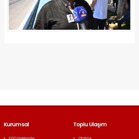
Kurumsal
Toplu Ulaşım
EGO Hakkında
Otobüs