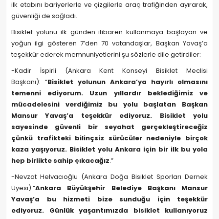
ilk etabını bariyerlerle ve çizgilerle araç trafiğinden ayırarak,
güvenliği de sağladı.
Bisiklet yolunu ilk günden itibaren kullanmaya başlayan ve
yoğun ilgi gösteren 7’den 70 vatandaşlar, Başkan Yavaş’a
teşekkür ederek memnuniyetlerini şu sözlerle dile getirdiler:
-Kadir İspirli (Ankara Kent Konseyi Bisiklet Meclisi
Başkanı): “
Bisiklet yolunun Ankara’ya hayırlı olmasını
temenni ediyorum. Uzun yıllardır beklediğimiz ve
mücadelesini verdiğimiz bu yolu başlatan Başkan
Mansur Yavaş’a teşekkür ediyoruz. Bisiklet yolu
sayesinde güvenli bir seyahat gerçekleştireceğiz
çünkü trafikteki bilinçsiz sürücüler nedeniyle birçok
kaza yaşıyoruz. Bisiklet yolu Ankara için bir ilk bu yola
hep birlikte sahip çıkacağız
.”
-Nevzat Helvacıoğlu (Ankara Doğa Bisiklet Sporları Dernek
Üyesi):“
Ankara Büyükşehir Belediye Başkanı Mansur
Yavaş’a bu hizmeti bize sunduğu için teşekkür
ediyoruz. Günlük yaşantımızda bisiklet kullanıyoruz