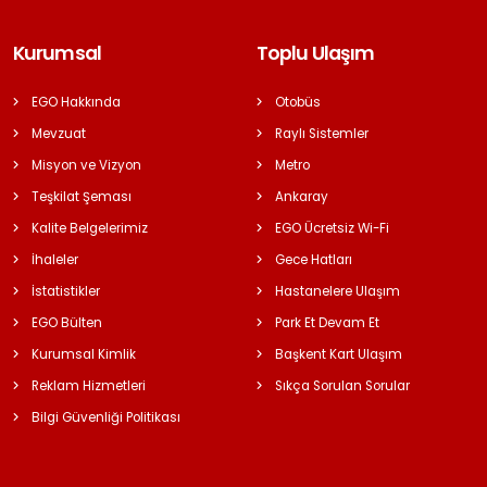
Kurumsal
Toplu Ulaşım
EGO Hakkında
Otobüs
Mevzuat
Raylı Sistemler
Misyon ve Vizyon
Metro
Teşkilat Şeması
Ankaray
Kalite Belgelerimiz
EGO Ücretsiz Wi-Fi
İhaleler
Gece Hatları
İstatistikler
Hastanelere Ulaşım
EGO Bülten
Park Et Devam Et
Kurumsal Kimlik
Başkent Kart Ulaşım
Reklam Hizmetleri
Sıkça Sorulan Sorular
Bilgi Güvenliği Politikası