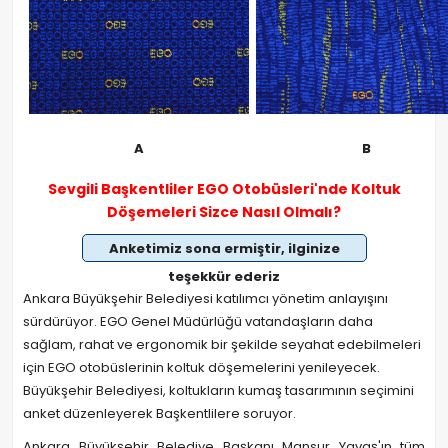
A
B
Sevgili Başkentliler EGO Otobüsleri'nde Koltuk
Döşemeleri Sizce Nasıl Olmalı?
Anketimiz sona ermiştir, ilginize
teşekkür ederiz
Ankara Büyükşehir Belediyesi katılımcı yönetim anlayışını
sürdürüyor. EGO Genel Müdürlüğü vatandaşların daha
sağlam, rahat ve ergonomik bir şekilde seyahat edebilmeleri
için EGO otobüslerinin koltuk döşemelerini yenileyecek.
Büyükşehir Belediyesi, koltukların kumaş tasarımının seçimini
anket düzenleyerek Başkentlilere soruyor.
Ankara Büyükşehir Belediye Başkanı Mansur Yavaş'ın tüm