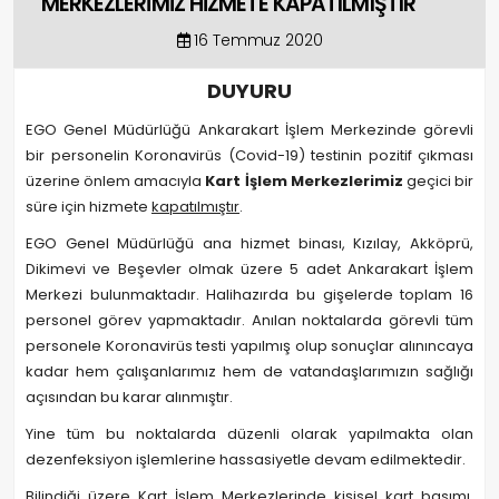
MERKEZLERİMİZ HİZMETE KAPATILMIŞTIR
16 Temmuz 2020
DUYURU
EGO Genel Müdürlüğü Ankarakart İşlem Merkezinde görevli
bir personelin Koronavirüs (Covid-19) testinin pozitif çıkması
üzerine önlem amacıyla
Kart İşlem Merkezlerimiz
geçici bir
süre için hizmete
kapatılmıştır
.
EGO Genel Müdürlüğü ana hizmet binası, Kızılay, Akköprü,
Dikimevi ve Beşevler olmak üzere 5 adet Ankarakart İşlem
Merkezi bulunmaktadır. Halihazırda bu gişelerde toplam 16
personel görev yapmaktadır. Anılan noktalarda görevli tüm
personele Koronavirüs testi yapılmış olup sonuçlar alınıncaya
kadar hem çalışanlarımız hem de vatandaşlarımızın sağlığı
açısından bu karar alınmıştır.
Yine tüm bu noktalarda düzenli olarak yapılmakta olan
dezenfeksiyon işlemlerine hassasiyetle devam edilmektedir.
Bilindiği üzere Kart İşlem Merkezlerinde kişisel kart basımı,