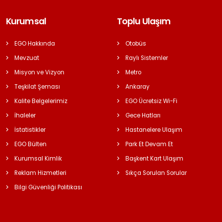
Kurumsal
Toplu Ulaşım
EGO Hakkında
Otobüs
Mevzuat
Raylı Sistemler
Misyon ve Vizyon
Metro
Teşkilat Şeması
Ankaray
Kalite Belgelerimiz
EGO Ücretsiz Wi-Fi
İhaleler
Gece Hatları
İstatistikler
Hastanelere Ulaşım
EGO Bülten
Park Et Devam Et
Kurumsal Kimlik
Başkent Kart Ulaşım
Reklam Hizmetleri
Sıkça Sorulan Sorular
Bilgi Güvenliği Politikası